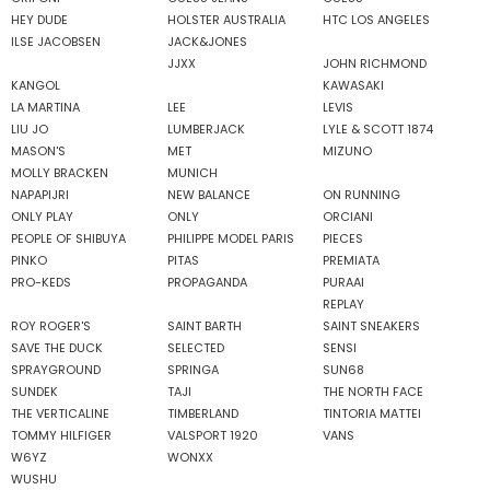
HEY DUDE
HOLSTER AUSTRALIA
HTC LOS ANGELES
ILSE JACOBSEN
JACK&JONES
JJXX
JOHN RICHMOND
KANGOL
KAWASAKI
LA MARTINA
LEE
LEVIS
LIU JO
LUMBERJACK
LYLE & SCOTT 1874
MASON'S
MET
MIZUNO
MOLLY BRACKEN
MUNICH
NAPAPIJRI
NEW BALANCE
ON RUNNING
ONLY PLAY
ONLY
ORCIANI
PEOPLE OF SHIBUYA
PHILIPPE MODEL PARIS
PIECES
PINKO
PITAS
PREMIATA
PRO-KEDS
PROPAGANDA
PURAAI
REPLAY
ROY ROGER'S
SAINT BARTH
SAINT SNEAKERS
SAVE THE DUCK
SELECTED
SENSI
SPRAYGROUND
SPRINGA
SUN68
SUNDEK
TAJI
THE NORTH FACE
THE VERTICALINE
TIMBERLAND
TINTORIA MATTEI
TOMMY HILFIGER
VALSPORT 1920
VANS
W6YZ
WONXX
WUSHU