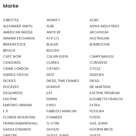
Marke
24BOTTLE
40WEFT
ACBC
ALEXANDER SMITH
ALIBI
ALPHA INDUSTRIES
AMERICAN NEEDLE
ANIYE BY
ARCHIVIUM
ARMANI EXCHANGE
AT.P.CO
AUSTRALIAN
BIRKENSTOCK
BLAUER
BOMBOOGIE
BRIGLIA
BULLISH
CAFE' NOIR
CALVIN KLEIN
CAMPOMAGGI
CENSURED
CLARKS
CONVERSE
CRIME LONDON
CRYADY
CYCLE
DANIELE FIESOLI
DATE
DIADORA
DICKIES
DIESEL TIME FRAMES
DIESEL
DOCKERS
DONDUP
DR. MARTENS
DSQUARED2
EA7
EASTPAK PREMIUM
EASTPAK
EDWIN
ELISABETTA FRANCHI
EMPORIO ARMANI
EVISU
EXTR4
F..K
FABRIZIO MANCINI
FESSURA
FLOWER MOUNTAIN
FOAMERS
FOSSIL
FRANKLIN&MARSHALL
G-STAR
GAS JEANS
GASSA D'AMANTE
GHOUD
GOORIN BROS.
GRIFONI
GUESS JEANS
GUESS