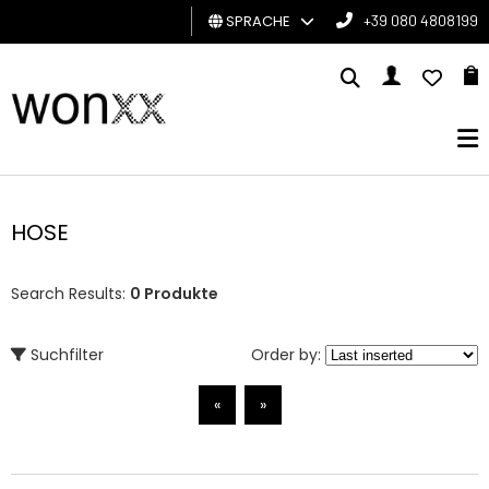
SPRACHE
+39 080 4808199
MANN
FRAU
GESCHENKKARTE
HOSE
BRAND
Search Results:
0 Produkte
Suchfilter
Order by:
«
»