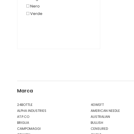
Nero
Verde
Marca
24BOTTLE
40WEFT
ALPHA INDUSTRIES
AMERICAN NEEDLE
AT.P.CO
AUSTRALIAN
BRIGLIA
BULLISH
CAMPOMAGGI
CENSURED