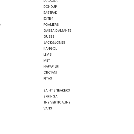
DIADORA
DONDUP
EASTPAK
EXTR4
N
FOAMERS
GASSA D'AMANTE
GUESS
JACK&JONES
KANGOL
LEVIS
MET
NAPAPIJRI
ORCIANI
PITAS
SAINT SNEAKERS
SPRINGA
THE VERTICALINE
VANS