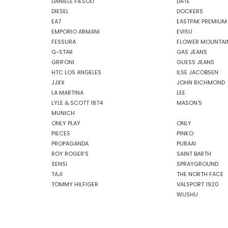
DANIELE FIESOLI
DATE
DIESEL
DOCKERS
EA7
EASTPAK PREMIUM
EMPORIO ARMANI
EVISU
FESSURA
FLOWER MOUNTAI
G-STAR
GAS JEANS
GRIFONI
GUESS JEANS
HTC LOS ANGELES
ILSE JACOBSEN
JJXX
JOHN RICHMOND
LA MARTINA
LEE
LYLE & SCOTT 1874
MASON'S
MUNICH
ONLY PLAY
ONLY
PIECES
PINKO
PROPAGANDA
PURAAI
ROY ROGER'S
SAINT BARTH
SENSI
SPRAYGROUND
TAJI
THE NORTH FACE
TOMMY HILFIGER
VALSPORT 1920
WUSHU