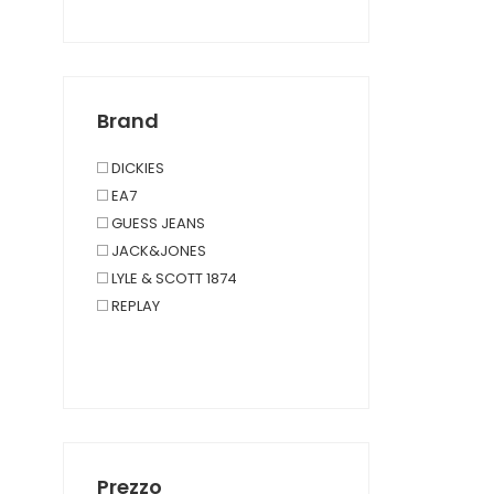
JOGG
TOALLA DE PLAYA
Brand
DICKIES
EA7
GUESS JEANS
JACK&JONES
LYLE & SCOTT 1874
REPLAY
Prezzo