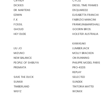
CRYADY
CYCLE
DICKIES
DIESEL TIME FRAMES
DR. MARTENS
DSQUARED2
EDWIN
ELISABETTA FRANCHI
F..K
FABRIZIO MANCINI
FOSSIL
FRANKLIN&MARSHALL
GHOUD
GOORIN BROS.
HEY DUDE
HOLSTER AUSTRALIA
KAWASAKI
LIU JO
LUMBERJACK
MIZUNO
MOLLY BRACKEN
NEW BALANCE
ON RUNNING
PEOPLE OF SHIBUYA
PHILIPPE MODEL PARIS
PREMIATA
PRO-KEDS
REPLAY
SAVE THE DUCK
SELECTED
SUN68
SUNDEK
TIMBERLAND
TINTORIA MATTEI
W6YZ
WONXX