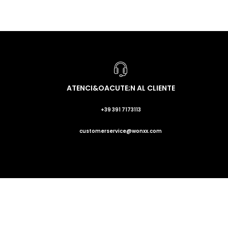
ATENCI&OACUTE;N AL CLIENTE
+39 391 7173113
customerservice@wonxx.com