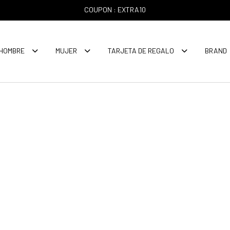
COUPON : EXTRA10
HOMBRE
MUJER
TARJETA DE REGALO
BRAND