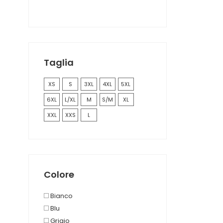
Taglia
XS
S
3XL
4XL
5XL
6XL
L/XL
M
S/M
XL
XXL
XXS
L
Colore
Bianco
Blu
Grigio