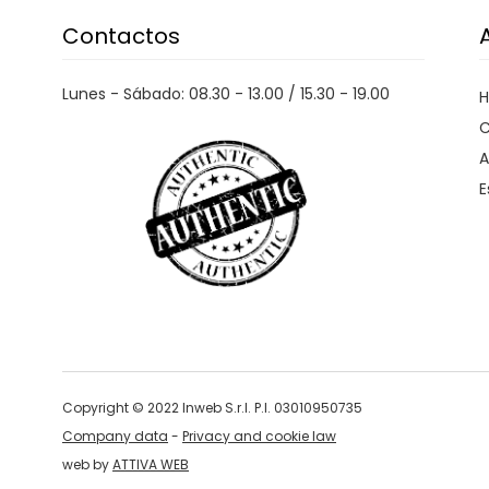
Contactos
Lunes - Sábado: 08.30 - 13.00 / 15.30 - 19.00
C
A
E
Copyright © 2022 Inweb S.r.l. P.I. 03010950735
Company data
-
Privacy and cookie law
web by
ATTIVA WEB