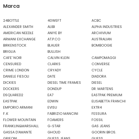
Marca
24BOTTLE
40WEFT
ACBC
ALEXANDER SMITH
ALIBI
ALPHA INDUSTRIES
AMERICAN NEEDLE
ANIYE BY
ARCHIVIUM
ARMANI EXCHANGE
AT.P.CO
AUSTRALIAN
BIRKENSTOCK
BLAUER
BOMBOOGIE
BRIGLIA
BULLISH
CAFE' NOIR
CALVIN KLEIN
CAMPOMAGGI
CENSURED
CLARKS
CONVERSE
CRIME LONDON
CRYADY
CYCLE
DANIELE FIESOLI
DATE
DIADORA
DICKIES
DIESEL TIME FRAMES
DIESEL
DOCKERS
DONDUP
DR. MARTENS
DSQUARED2
EA7
EASTPAK PREMIUM
EASTPAK
EDWIN
ELISABETTA FRANCHI
EMPORIO ARMANI
EVISU
EXTR4
F..K
FABRIZIO MANCINI
FESSURA
FLOWER MOUNTAIN
FOAMERS
FOSSIL
FRANKLIN&MARSHALL
G-STAR
GAS JEANS
GASSA D'AMANTE
GHOUD
GOORIN BROS.
GRIFONI
GUESS JEANS
GUESS