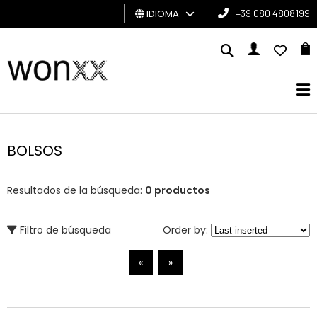
IDIOMA
+39 080 4808199
HOMBRE
MUJER
TARJETA
DE
BOLSOS
REGALO
Resultados de la búsqueda:
0 productos
BRAND
Filtro de búsqueda
Order by:
«
»