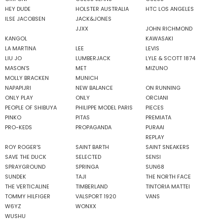
HEY DUDE
HOLSTER AUSTRALIA
HTC LOS ANGELES
ILSE JACOBSEN
JACK&JONES
JJXX
JOHN RICHMOND
KANGOL
KAWASAKI
LA MARTINA
LEE
LEVIS
LIU JO
LUMBERJACK
LYLE & SCOTT 1874
MASON'S
MET
MIZUNO
MOLLY BRACKEN
MUNICH
NAPAPIJRI
NEW BALANCE
ON RUNNING
ONLY PLAY
ONLY
ORCIANI
PEOPLE OF SHIBUYA
PHILIPPE MODEL PARIS
PIECES
PINKO
PITAS
PREMIATA
PRO-KEDS
PROPAGANDA
PURAAI
REPLAY
ROY ROGER'S
SAINT BARTH
SAINT SNEAKERS
SAVE THE DUCK
SELECTED
SENSI
SPRAYGROUND
SPRINGA
SUN68
SUNDEK
TAJI
THE NORTH FACE
THE VERTICALINE
TIMBERLAND
TINTORIA MATTEI
TOMMY HILFIGER
VALSPORT 1920
VANS
W6YZ
WONXX
WUSHU