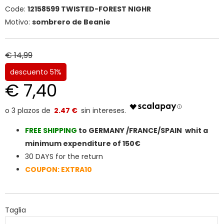
Code:
12158599 TWISTED-FOREST NIGHR
Motivo:
sombrero de Beanie
€ 14,99
descuento 51%
€ 7,40
2.47 €
FREE SHIPPIN
G
to GERMANY /FRANCE/SPAIN whit a
minimum expenditure of 150€
30 DAYS for the return
COUPON: EXTRA10
Taglia