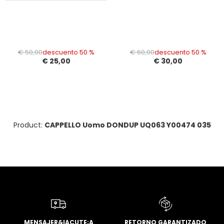
€ 50,00
descuento 50 %
€ 60,00
descuento 50 %
€ 25,00
€ 30,00
Product:
CAPPELLO Uomo DONDUP UQ063 Y00474 035
MENSAJER&IACUTE;A
RETORNO GARANTIZADO