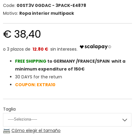
Code:
00ST3V 0GDAC - 3PACK-E4878
Motivo:
Ropa interior multipack
€ 38,40
12.80 €
FREE SHIPPIN
G
to GERMANY /FRANCE/SPAIN whit a
minimum expenditure of 150€
30 DAYS for the return
COUPON: EXTRA10
Taglia
Cómo elegir el tamaño