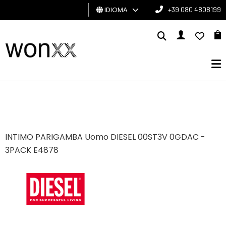
IDIOMA
+39 080 4808199
HOMBRE
MUJER
TARJETA
DE
REGALO
INTIMO PARIGAMBA Uomo DIESEL 00ST3V 0GDAC -
BRAND
3PACK E4878