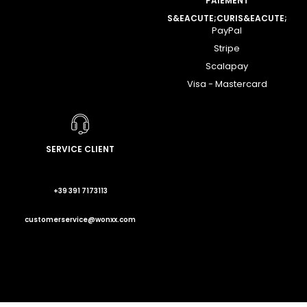
PAIEMENT
S&EACUTE;CURIS&EACUTE;
PayPal
Stripe
Scalapay
Visa - Mastercard
SERVICE CLIENT
+39 391 7173113
customerservice@wonxx.com