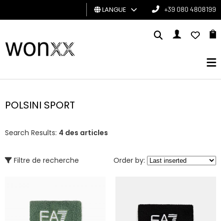
LANGUE
+39 080 4808199
HOMME
FEMME
CARTE
CADEAU
POLSINI SPORT
BRAND
Search Results:
4 des articles
Filtre de recherche
Order by: