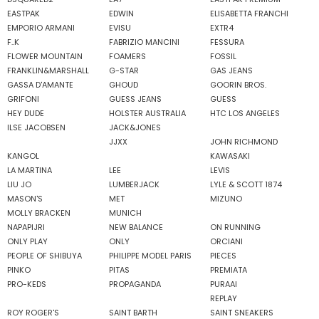
EASTPAK
EDWIN
ELISABETTA FRANCHI
EMPORIO ARMANI
EVISU
EXTR4
F..K
FABRIZIO MANCINI
FESSURA
FLOWER MOUNTAIN
FOAMERS
FOSSIL
FRANKLIN&MARSHALL
G-STAR
GAS JEANS
GASSA D'AMANTE
GHOUD
GOORIN BROS.
GRIFONI
GUESS JEANS
GUESS
HEY DUDE
HOLSTER AUSTRALIA
HTC LOS ANGELES
ILSE JACOBSEN
JACK&JONES
JJXX
JOHN RICHMOND
KANGOL
KAWASAKI
LA MARTINA
LEE
LEVIS
LIU JO
LUMBERJACK
LYLE & SCOTT 1874
MASON'S
MET
MIZUNO
MOLLY BRACKEN
MUNICH
NAPAPIJRI
NEW BALANCE
ON RUNNING
ONLY PLAY
ONLY
ORCIANI
PEOPLE OF SHIBUYA
PHILIPPE MODEL PARIS
PIECES
PINKO
PITAS
PREMIATA
PRO-KEDS
PROPAGANDA
PURAAI
REPLAY
ROY ROGER'S
SAINT BARTH
SAINT SNEAKERS