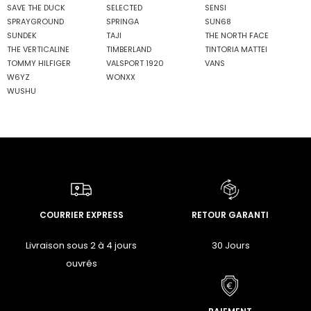
SAVE THE DUCK
SELECTED
SENSI
SPRAYGROUND
SPRINGA
SUN68
SUNDEK
TAJI
THE NORTH FACE
THE VERTICALINE
TIMBERLAND
TINTORIA MATTEI
TOMMY HILFIGER
VALSPORT 1920
VANS
W6YZ
WONXX
WUSHU
COURRIER EXPRESS
RETOUR GARANTI
Livraison sous 2 à 4 jours
30 Jours
ouvrés