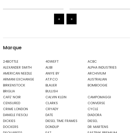
«
»
Marque
24BOTTLE
40WEFT
ACBC
ALEXANDER SMITH
ALIBI
ALPHA INDUSTRIES
AMERICAN NEEDLE
ANIYE BY
ARCHIVIUM
ARMANI EXCHANGE
AT.P.CO
AUSTRALIAN
BIRKENSTOCK
BLAUER
BOMBOOGIE
BRIGLIA
BULLISH
CAFE' NOIR
CALVIN KLEIN
CAMPOMAGGI
CENSURED
CLARKS
CONVERSE
CRIME LONDON
CRYADY
CYCLE
DANIELE FIESOLI
DATE
DIADORA
DICKIES
DIESEL TIME FRAMES
DIESEL
DOCKERS
DONDUP
DR. MARTENS
DSQUARED2
EA7
EASTPAK PREMIUM