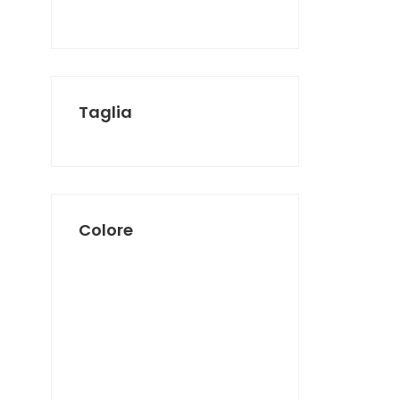
SUNDEK
THE NORTH FACE
TIMBERLAND
VANS
Taglia
Colore