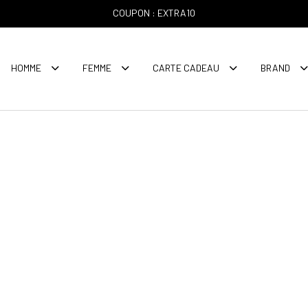
COUPON : EXTRA10
HOMME
FEMME
CARTE CADEAU
BRAND