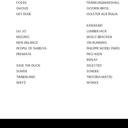
FOSSIL
FRANKLIN&MARSHALL
GHOUD
GOORIN BROS.
HEY DUDE
HOLSTER AUSTRALIA
KAWASAKI
LIU JO
LUMBERJACK
MIZUNO
MOLLY BRACKEN
NEW BALANCE
ON RUNNING
PEOPLE OF SHIBUYA
PHILIPPE MODEL PARIS
PREMIATA
PRO-KEDS
REPLAY
SAVE THE DUCK
SELECTED
SUN68
SUNDEK
TIMBERLAND
TINTORIA MATTEI
W6YZ
WONXX