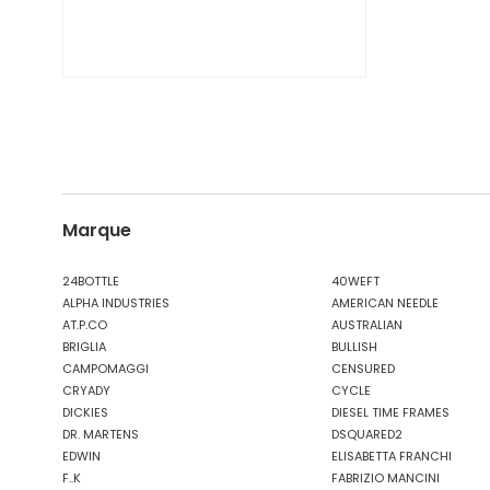
Marque
24BOTTLE
40WEFT
ALPHA INDUSTRIES
AMERICAN NEEDLE
AT.P.CO
AUSTRALIAN
BRIGLIA
BULLISH
CAMPOMAGGI
CENSURED
CRYADY
CYCLE
DICKIES
DIESEL TIME FRAMES
DR. MARTENS
DSQUARED2
EDWIN
ELISABETTA FRANCHI
F..K
FABRIZIO MANCINI