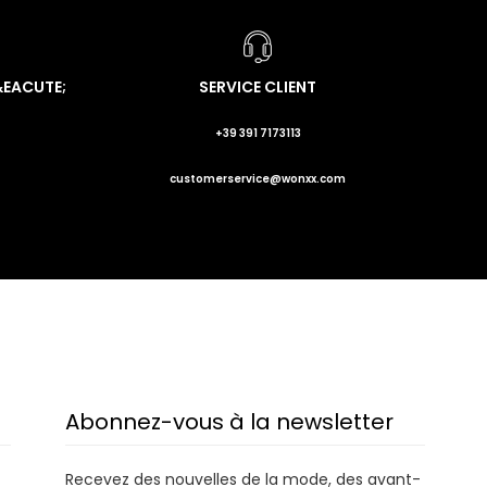
&EACUTE;
SERVICE CLIENT
+39 391 7173113
customerservice@wonxx.com
Abonnez-vous à la newsletter
Recevez des nouvelles de la mode, des avant-