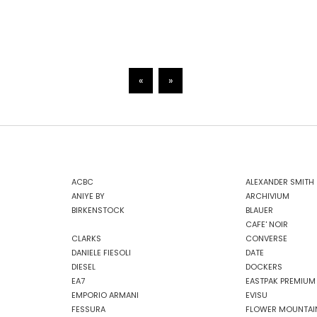
«
»
ACBC
ALEXANDER SMITH
ANIYE BY
ARCHIVIUM
BIRKENSTOCK
BLAUER
CAFE' NOIR
CLARKS
CONVERSE
DANIELE FIESOLI
DATE
DIESEL
DOCKERS
EA7
EASTPAK PREMIUM
EMPORIO ARMANI
EVISU
FESSURA
FLOWER MOUNTAI