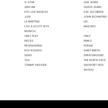
G-STAR
GAS JEANS
GRIFONI
GUESS JEANS
HTC LOS ANGELES
ILSE JACOBSEN
JJXX
JOHN RICHMOND
LA MARTINA
LEE
LYLE & SCOTT 1874
MASON'S
MUNICH
ONLY PLAY
ONLY
PIECES
PINKO
PROPAGANDA
PURAAI
ROY ROGER'S
SAINT BARTH
SENSI
SPRAYGROUND
TAJI
THE NORTH FACE
TOMMY HILFIGER
VALSPORT 1920
WUSHU