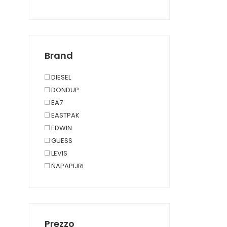
SPORT
SOUS-VÊTEMENTS, VÊTEMENTS
D'INTÉRIEUR
TAGLIE FORTI
Brand
DIESEL
DONDUP
EA7
EASTPAK
EDWIN
GUESS
LEVIS
NAPAPIJRI
ORCIANI
REPLAY
SAINT BARTH
SPRAYGROUND
Prezzo