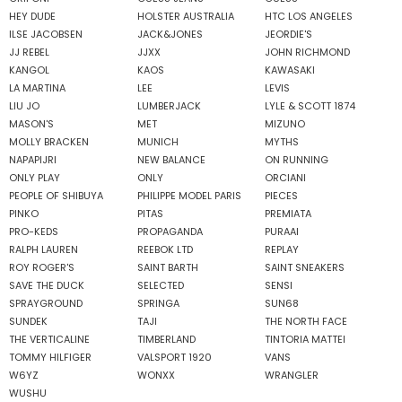
HEY DUDE
HOLSTER AUSTRALIA
HTC LOS ANGELES
ILSE JACOBSEN
JACK&JONES
JEORDIE'S
JJ REBEL
JJXX
JOHN RICHMOND
KANGOL
KAOS
KAWASAKI
LA MARTINA
LEE
LEVIS
LIU JO
LUMBERJACK
LYLE & SCOTT 1874
MASON'S
MET
MIZUNO
MOLLY BRACKEN
MUNICH
MYTHS
NAPAPIJRI
NEW BALANCE
ON RUNNING
ONLY PLAY
ONLY
ORCIANI
PEOPLE OF SHIBUYA
PHILIPPE MODEL PARIS
PIECES
PINKO
PITAS
PREMIATA
PRO-KEDS
PROPAGANDA
PURAAI
RALPH LAUREN
REEBOK LTD
REPLAY
ROY ROGER'S
SAINT BARTH
SAINT SNEAKERS
SAVE THE DUCK
SELECTED
SENSI
SPRAYGROUND
SPRINGA
SUN68
SUNDEK
TAJI
THE NORTH FACE
THE VERTICALINE
TIMBERLAND
TINTORIA MATTEI
TOMMY HILFIGER
VALSPORT 1920
VANS
W6YZ
WONXX
WRANGLER
WUSHU