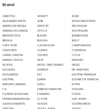
Brand
24BOTTLE
40WEFT
ACBC
ALEXANDER SMITH
ALIBI
ALPHA INDUSTRIES
AMERICAN NEEDLE
ANIYE BY
ARCHIVIUM
ARMANI EXCHANGE
AT.P.CO
AUSTRALIAN
BIRKENSTOCK
BLAUER
BOMBOOGIE
BRIGLIA
BULLISH
BULLY
CAFE' NOIR
CALVIN KLEIN
CAMPOMAGGI
CENSURED
CLARKS
CONVERSE
CRIME LONDON
CRYADY
CYCLE
DANIELE FIESOLI
DATE
DIADORA
DICKIES
DIESEL TIME FRAMES
DIESEL
DOCKERS
DONDUP
DR. MARTENS
DSQUARED2
EA7
EASTPAK PREMIUM
EASTPAK
EDWIN
ELISABETTA FRANCHI
EMPORIO ARMANI
EVISU
EXTR4
F..K
FABRIZIO MANCINI
FESSURA
FLOWER MOUNTAIN
FOAMERS
FOSSIL
FRANKLIN&MARSHALL
G-STAR
GAS JEANS
GASSA D'AMANTE
GHOUD
GOORIN BROS.
GRIFONI
GUESS JEANS
GUESS