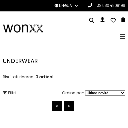
LINGUA
+39 080 4808199
UOMO
DONNA
GIFT
CARD
UNDERWEAR
BRAND
Risultati ricerca:
0 articoli
Filtri
Ordina per:
«
»