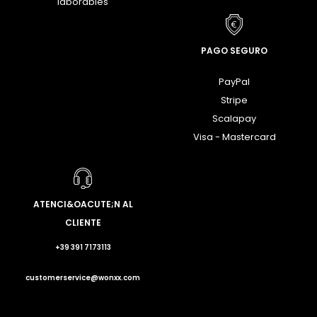
laborables
PAGO SEGURO
PayPal
Stripe
Scalapay
Visa - Mastercard
ATENCI&OACUTE;N AL
CLIENTE
+39 391 7173113
customerservice@wonxx.com