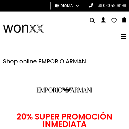
IDIOMA
+39 080 4808199
HOMBRE
MUJER
TARJETA
DE
Shop online EMPORIO ARMANI
REGALO
BRAND
20% SUPER PROMOCIÓN
INMEDIATA