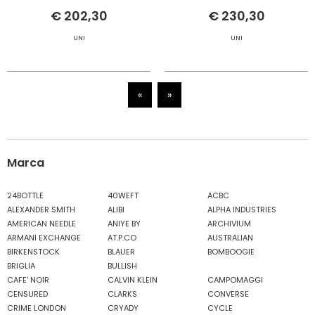
€ 202,30
€ 230,30
UNI
UNI
«
»
Marca
24BOTTLE
40WEFT
ACBC
ALEXANDER SMITH
ALIBI
ALPHA INDUSTRIES
AMERICAN NEEDLE
ANIYE BY
ARCHIVIUM
ARMANI EXCHANGE
AT.P.CO
AUSTRALIAN
BIRKENSTOCK
BLAUER
BOMBOOGIE
BRIGLIA
BULLISH
CAFE' NOIR
CALVIN KLEIN
CAMPOMAGGI
CENSURED
CLARKS
CONVERSE
CRIME LONDON
CRYADY
CYCLE