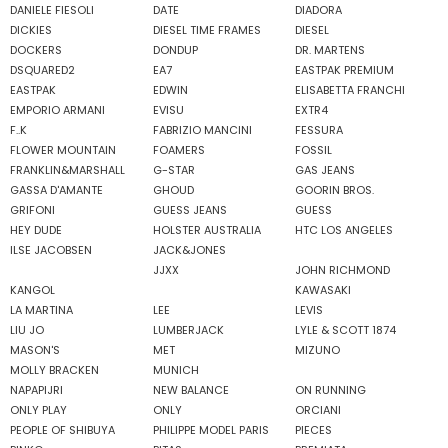
DANIELE FIESOLI
DATE
DIADORA
DICKIES
DIESEL TIME FRAMES
DIESEL
DOCKERS
DONDUP
DR. MARTENS
DSQUARED2
EA7
EASTPAK PREMIUM
EASTPAK
EDWIN
ELISABETTA FRANCHI
EMPORIO ARMANI
EVISU
EXTR4
F..K
FABRIZIO MANCINI
FESSURA
FLOWER MOUNTAIN
FOAMERS
FOSSIL
FRANKLIN&MARSHALL
G-STAR
GAS JEANS
GASSA D'AMANTE
GHOUD
GOORIN BROS.
GRIFONI
GUESS JEANS
GUESS
HEY DUDE
HOLSTER AUSTRALIA
HTC LOS ANGELES
ILSE JACOBSEN
JACK&JONES
JJXX
JOHN RICHMOND
KANGOL
KAWASAKI
LA MARTINA
LEE
LEVIS
LIU JO
LUMBERJACK
LYLE & SCOTT 1874
MASON'S
MET
MIZUNO
MOLLY BRACKEN
MUNICH
NAPAPIJRI
NEW BALANCE
ON RUNNING
ONLY PLAY
ONLY
ORCIANI
PEOPLE OF SHIBUYA
PHILIPPE MODEL PARIS
PIECES