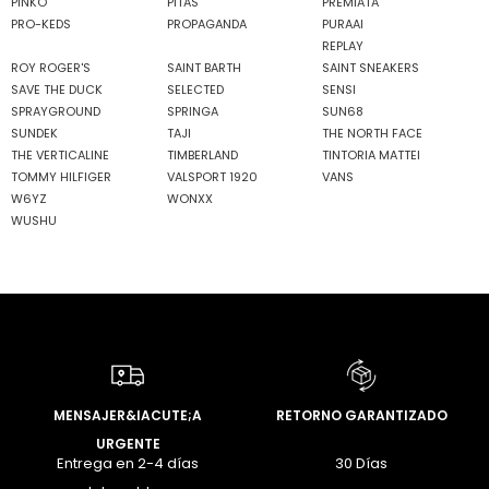
PINKO
PITAS
PREMIATA
PRO-KEDS
PROPAGANDA
PURAAI
REPLAY
ROY ROGER'S
SAINT BARTH
SAINT SNEAKERS
SAVE THE DUCK
SELECTED
SENSI
SPRAYGROUND
SPRINGA
SUN68
SUNDEK
TAJI
THE NORTH FACE
THE VERTICALINE
TIMBERLAND
TINTORIA MATTEI
TOMMY HILFIGER
VALSPORT 1920
VANS
W6YZ
WONXX
WUSHU
MENSAJER&IACUTE;A
RETORNO GARANTIZADO
URGENTE
Entrega en 2-4 días
30 Días