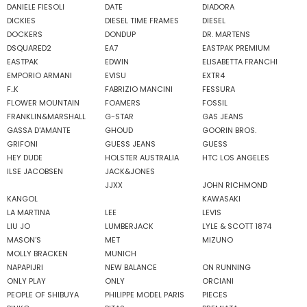
DANIELE FIESOLI
DATE
DIADORA
DICKIES
DIESEL TIME FRAMES
DIESEL
DOCKERS
DONDUP
DR. MARTENS
DSQUARED2
EA7
EASTPAK PREMIUM
EASTPAK
EDWIN
ELISABETTA FRANCHI
EMPORIO ARMANI
EVISU
EXTR4
F..K
FABRIZIO MANCINI
FESSURA
FLOWER MOUNTAIN
FOAMERS
FOSSIL
FRANKLIN&MARSHALL
G-STAR
GAS JEANS
GASSA D'AMANTE
GHOUD
GOORIN BROS.
GRIFONI
GUESS JEANS
GUESS
HEY DUDE
HOLSTER AUSTRALIA
HTC LOS ANGELES
ILSE JACOBSEN
JACK&JONES
JJXX
JOHN RICHMOND
KANGOL
KAWASAKI
LA MARTINA
LEE
LEVIS
LIU JO
LUMBERJACK
LYLE & SCOTT 1874
MASON'S
MET
MIZUNO
MOLLY BRACKEN
MUNICH
NAPAPIJRI
NEW BALANCE
ON RUNNING
ONLY PLAY
ONLY
ORCIANI
PEOPLE OF SHIBUYA
PHILIPPE MODEL PARIS
PIECES