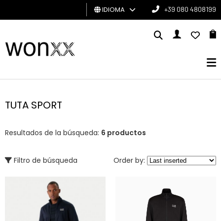
IDIOMA
+39 080 4808199
HOMBRE
MUJER
TARJETA
DE
TUTA SPORT
REGALO
Resultados de la búsqueda:
6 productos
BRAND
Filtro de búsqueda
Order by: