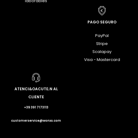
laborables
PAGO SEGURO
PayPal
Stripe
Scalapay
Visa - Mastercard
ATENCI&OACUTE;N AL
CLIENTE
+39 391 7173113
customerservice@wonxx.com