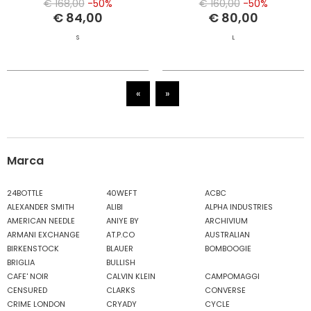
€ 168,00
-50%
€ 160,00
-50%
€ 84,00
€ 80,00
S
L
«
»
Marca
24BOTTLE
40WEFT
ACBC
ALEXANDER SMITH
ALIBI
ALPHA INDUSTRIES
AMERICAN NEEDLE
ANIYE BY
ARCHIVIUM
ARMANI EXCHANGE
AT.P.CO
AUSTRALIAN
BIRKENSTOCK
BLAUER
BOMBOOGIE
BRIGLIA
BULLISH
CAFE' NOIR
CALVIN KLEIN
CAMPOMAGGI
CENSURED
CLARKS
CONVERSE
CRIME LONDON
CRYADY
CYCLE