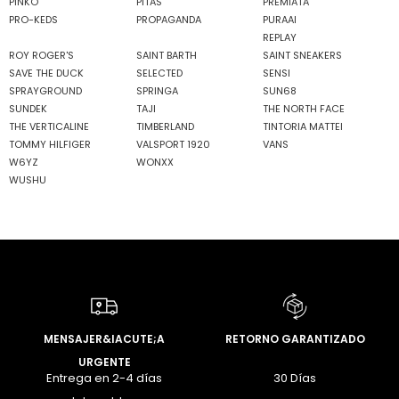
PINKO
PITAS
PREMIATA
PRO-KEDS
PROPAGANDA
PURAAI
REPLAY
ROY ROGER'S
SAINT BARTH
SAINT SNEAKERS
SAVE THE DUCK
SELECTED
SENSI
SPRAYGROUND
SPRINGA
SUN68
SUNDEK
TAJI
THE NORTH FACE
THE VERTICALINE
TIMBERLAND
TINTORIA MATTEI
TOMMY HILFIGER
VALSPORT 1920
VANS
W6YZ
WONXX
WUSHU
MENSAJER&IACUTE;A
RETORNO GARANTIZADO
URGENTE
Entrega en 2-4 días
30 Días