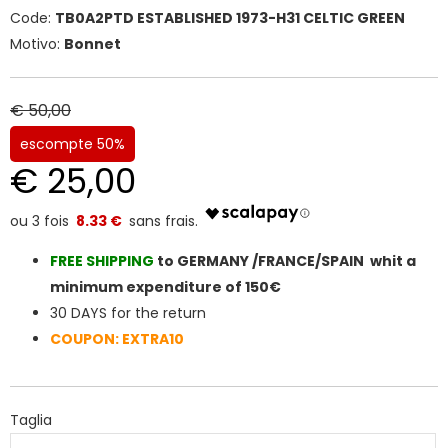
Code:
TB0A2PTD ESTABLISHED 1973-H31 CELTIC GREEN
Motivo:
Bonnet
€ 50,00
escompte 50%
€ 25,00
8.33 €
FREE SHIPPIN
G
to GERMANY /FRANCE/SPAIN whit a
minimum expenditure of 150€
30 DAYS for the return
COUPON: EXTRA10
Taglia