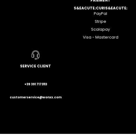
PAIEMENT
S&EACUTE;CURIS&EACUTE;
PayPal
Stripe
Scalapay
Visa - Mastercard
SERVICE CLIENT
+39 391 7173113
customerservice@wonxx.com