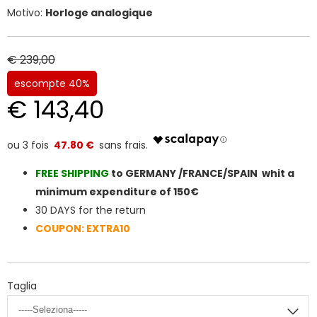
Motivo:
Horloge analogique
€ 239,00
escompte 40%
€ 143,40
47.80 €
FREE SHIPPIN
G
to GERMANY /FRANCE/SPAIN whit a
minimum expenditure of 150€
30 DAYS for the return
COUPON: EXTRA10
Taglia