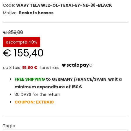
Code:
WAVY TELA WL2-OL-TEXA1-EY-NE-38-BLACK
Motivo:
Baskets basses
€ 259,00
escompte 40%
€ 155,40
51.80 €
FREE SHIPPIN
G
to GERMANY /FRANCE/SPAIN whit a
minimum expenditure of 150€
30 DAYS for the return
COUPON: EXTRA10
Taglia