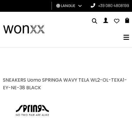
LANGUE
+39 080 4808199
HOMME
FEMME
CARTE
CADEAU
BRAND
SNEAKERS Uomo SPRINGA WAVY TELA WL2-OL-TEXA1-
EY-NE-38 BLACK