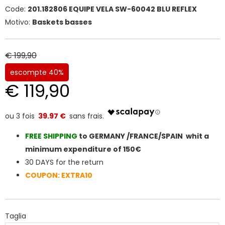
Code:
201.182806 EQUIPE VELA SW-60042 BLU REFLEX
Motivo:
Baskets basses
€ 199,90
escompte 40%
€ 119,90
39.97 €
FREE SHIPPIN
G
to GERMANY /FRANCE/SPAIN whit a
minimum expenditure of 150€
30 DAYS for the return
COUPON: EXTRA10
Taglia