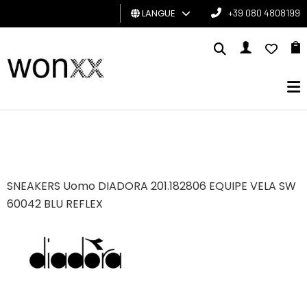
LANGUE
+39 080 4808199
HOMME
FEMME
CARTE
CADEAU
BRAND
SNEAKERS Uomo DIADORA 201.182806 EQUIPE VELA SW
60042 BLU REFLEX