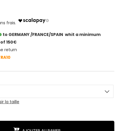
G
to GERMANY /FRANCE/SPAIN whit a minimum
of 150€
he return
TRA10
 la taille
AJOUTER AU PANIER