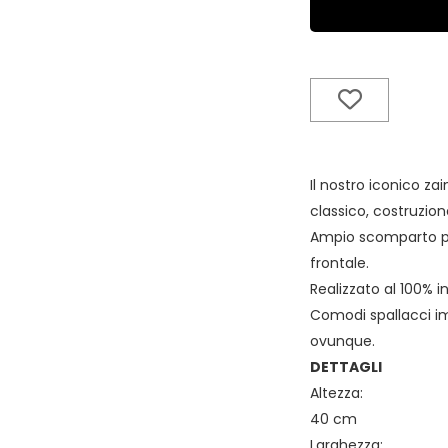
Il nostro iconico za
classico, costruzio
Ampio scomparto pri
frontale.
Realizzato al 100% i
Comodi spallacci im
ovunque.
DETTAGLI
Altezza:
40 cm
Larghezza: