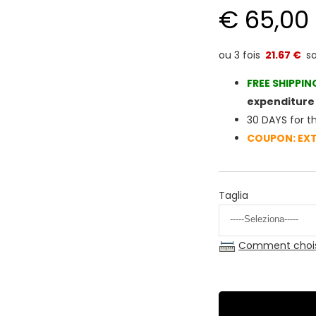
€ 65,00
21.67 €
FREE SHIPPIN
expenditure 
30 DAYS for t
COUPON: EX
Taglia
Comment choisir