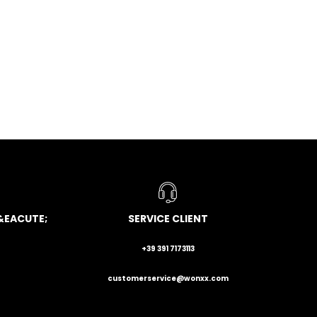
&EACUTE;
SERVICE CLIENT
+39 391 7173113
customerservice@wonxx.com