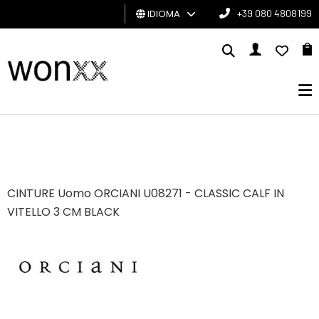
IDIOMA
+39 080 4808199
HOMBRE
MUJER
TARJETA
DE
REGALO
CINTURE Uomo ORCIANI U08271 - CLASSIC CALF IN
BRAND
VITELLO 3 CM BLACK