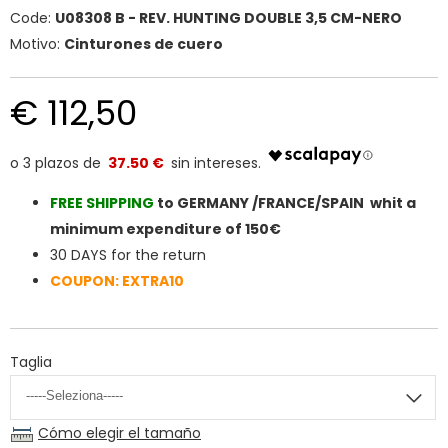
Code:
U08308 B - REV. HUNTING DOUBLE 3,5 CM-NERO
Motivo:
Cinturones de cuero
€ 112,50
37.50 €
FREE SHIPPIN
G
to GERMANY /FRANCE/SPAIN whit a
minimum expenditure of 150€
30 DAYS for the return
COUPON: EXTRA10
Taglia
Cómo elegir el tamaño