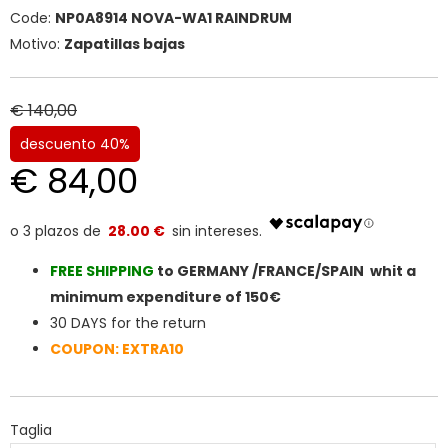
Code:
NP0A8914 NOVA-WA1 RAINDRUM
Motivo:
Zapatillas bajas
€ 140,00
descuento 40%
€ 84,00
28.00 €
FREE SHIPPIN
G
to GERMANY /FRANCE/SPAIN whit a
minimum expenditure of 150€
30 DAYS for the return
COUPON: EXTRA10
Taglia