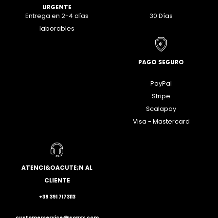
URGENTE
Entrega en 2-4 días
30 Días
laborables
PAGO SEGURO
PayPal
Stripe
Scalapay
Visa - Mastercard
ATENCI&OACUTE;N AL
CLIENTE
+39 391 7173113
customerservice@wonxx.com