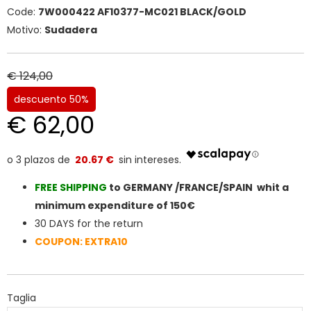
Code:
7W000422 AF10377-MC021 BLACK/GOLD
Motivo:
Sudadera
€ 124,00
descuento 50%
€ 62,00
20.67 €
FREE SHIPPIN
G
to GERMANY /FRANCE/SPAIN whit a
minimum expenditure of 150€
30 DAYS for the return
COUPON: EXTRA10
Taglia