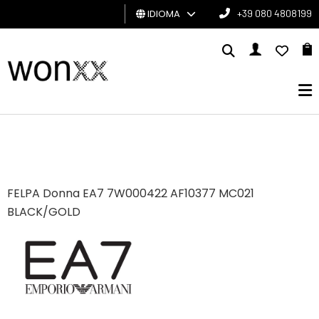
IDIOMA
+39 080 4808199
HOMBRE
MUJER
TARJETA
DE
REGALO
FELPA Donna EA7 7W000422 AF10377 MC021
BRAND
BLACK/GOLD