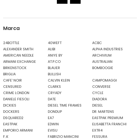
Marca
24BOTTLE
40WEFT
ACBC
ALEXANDER SMITH
ALIBI
ALPHA INDUSTRIES
AMERICAN NEEDLE
ANIYE BY
ARCHIVIUM
ARMANI EXCHANGE
AT.P.CO
AUSTRALIAN
BIRKENSTOCK
BLAUER
BOMBOOGIE
BRIGLIA
BULLISH
CAFE' NOIR
CALVIN KLEIN
CAMPOMAGGI
CENSURED
CLARKS
CONVERSE
CRIME LONDON
CRYADY
CYCLE
DANIELE FIESOLI
DATE
DIADORA
DICKIES
DIESEL TIME FRAMES
DIESEL
DOCKERS
DONDUP
DR. MARTENS
DSQUARED2
EA7
EASTPAK PREMIUM
EASTPAK
EDWIN
ELISABETTA FRANCHI
EMPORIO ARMANI
EVISU
EXTR4
F..K
FABRIZIO MANCINI
FESSURA