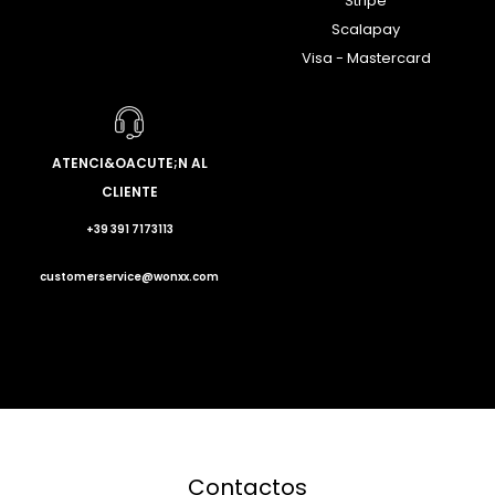
Stripe
Scalapay
Visa - Mastercard
ATENCI&OACUTE;N AL
CLIENTE
+39 391 7173113
customerservice@wonxx.com
Contactos