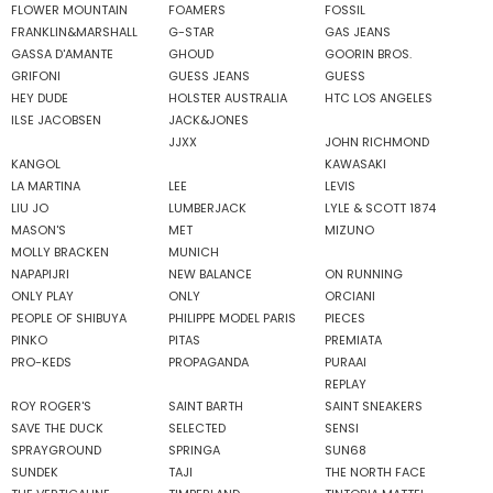
FLOWER MOUNTAIN
FOAMERS
FOSSIL
FRANKLIN&MARSHALL
G-STAR
GAS JEANS
GASSA D'AMANTE
GHOUD
GOORIN BROS.
GRIFONI
GUESS JEANS
GUESS
HEY DUDE
HOLSTER AUSTRALIA
HTC LOS ANGELES
ILSE JACOBSEN
JACK&JONES
JJXX
JOHN RICHMOND
KANGOL
KAWASAKI
LA MARTINA
LEE
LEVIS
LIU JO
LUMBERJACK
LYLE & SCOTT 1874
MASON'S
MET
MIZUNO
MOLLY BRACKEN
MUNICH
NAPAPIJRI
NEW BALANCE
ON RUNNING
ONLY PLAY
ONLY
ORCIANI
PEOPLE OF SHIBUYA
PHILIPPE MODEL PARIS
PIECES
PINKO
PITAS
PREMIATA
PRO-KEDS
PROPAGANDA
PURAAI
REPLAY
ROY ROGER'S
SAINT BARTH
SAINT SNEAKERS
SAVE THE DUCK
SELECTED
SENSI
SPRAYGROUND
SPRINGA
SUN68
SUNDEK
TAJI
THE NORTH FACE