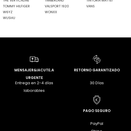
THE VERTICALINE
TIMBERLAND
TINTORIA MATTEI
TOMMY HILFIGER
VALSPORT 1920
VANS
W6YZ
WONXX
WUSHU
MENSAJER&IACUTE;A
RETORNO GARANTIZADO
URGENTE
Entrega en 2-4 días
30 Días
laborables
PAGO SEGURO
PayPal