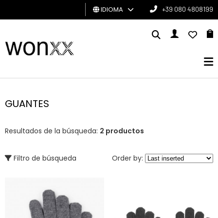
IDIOMA
+39 080 4808199
HOMBRE
MUJER
TARJETA
DE
GUANTES
REGALO
Resultados de la búsqueda:
2 productos
BRAND
Filtro de búsqueda
Order by: