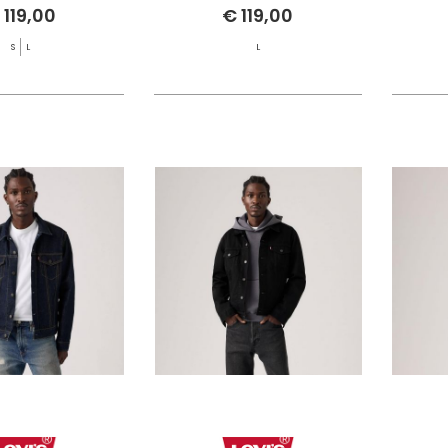
 119,00
€ 119,00
S
L
L