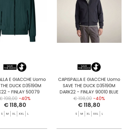
ALLA E GIACCHE Uomo
CAPISPALLA E GIACCHE Uomo
 THE DUCK D35190M
SAVE THE DUCK D35190M
22 - FINLAY 50079
DARK22 - FINLAY 90010 BLUE
LAMANDER GREEN
BLACK
€ 198,00
-40%
€ 198,00
-40%
€ 118,80
€ 118,80
S
M
XL
XXL
L
S
M
XL
XXL
L