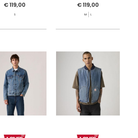
€ 119,00
€ 119,00
S
M
L