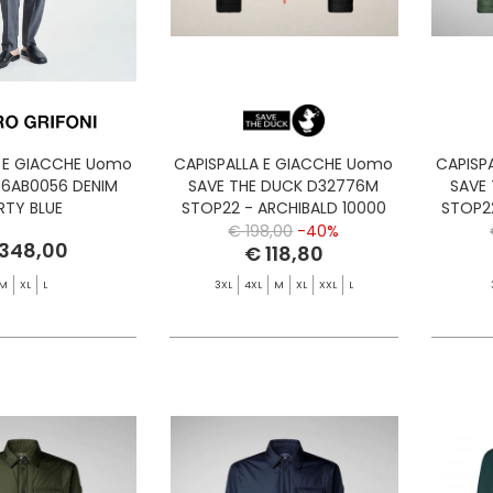
A E GIACCHE Uomo
CAPISPALLA E GIACCHE Uomo
CAPISP
G6AB0056 DENIM
SAVE THE DUCK D32776M
SAVE
RTY BLUE
STOP22 - ARCHIBALD 10000
STOP2
BLACK
SA
€ 198,00
-40%
348,00
€ 118,80
M
XL
L
3XL
4XL
M
XL
XXL
L