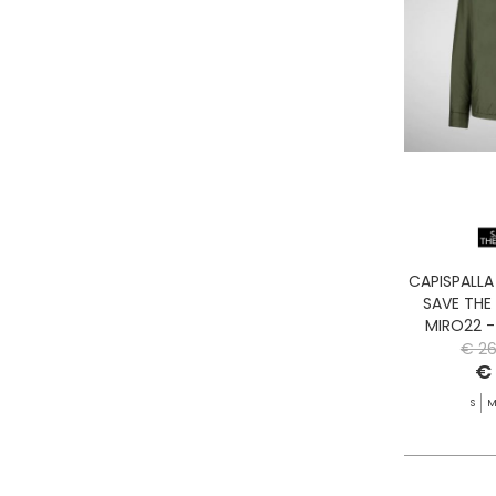
CAPISPALL
SAVE THE
MIRO22 -
SN
€ 26
€
S