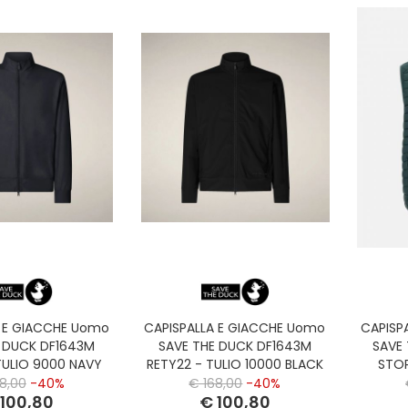
A E GIACCHE Uomo
CAPISPALLA E GIACCHE Uomo
CAPISP
E DUCK DF1643M
SAVE THE DUCK DF1643M
SAVE
TULIO 9000 NAVY
RETY22 - TULIO 10000 BLACK
STOP
BLUE
S
8,00
-40%
€ 168,00
-40%
 100,80
€ 100,80