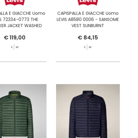
ALLA E GIACCHE Uomo
CAPISPALLA E GIACCHE Uomo
IS 72334-0773 THE
LEVIS A8580 0006 - SANSOME
KER JACKET WASHED
VEST SUNBURNT
AWAY T
€ 119,00
€ 84,15
S
M
S
M