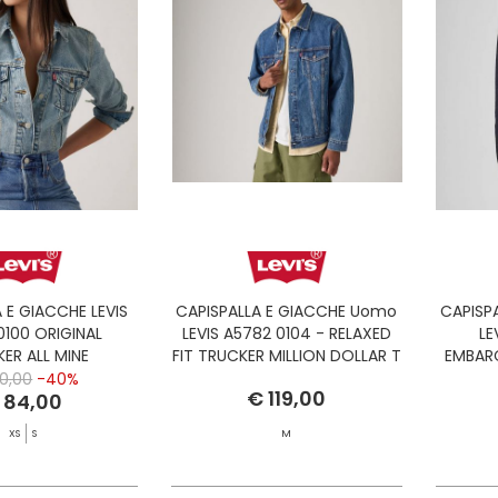
 E GIACCHE LEVIS
CAPISPALLA E GIACCHE Uomo
CAPISP
0100 ORIGINAL
LEVIS A5782 0104 - RELAXED
LE
ER ALL MINE
FIT TRUCKER MILLION DOLLAR T
EMBAR
LOVE
0,00
-40%
€ 119,00
 84,00
XS
S
M