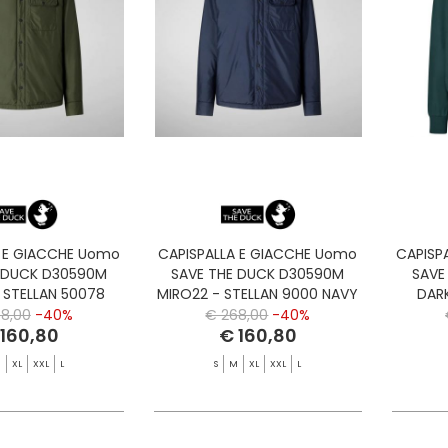
A E GIACCHE Uomo
CAPISPALLA E GIACCHE Uomo
CAPISP
 DUCK D30590M
SAVE THE DUCK D30590M
SAVE
 STELLAN 50078
MIRO22 - STELLAN 9000 NAVY
DARK
AKE GREEN
BLUE
SA
8,00
-40%
€ 268,00
-40%
 160,80
€ 160,80
M
XL
XXL
L
S
M
XL
XXL
L