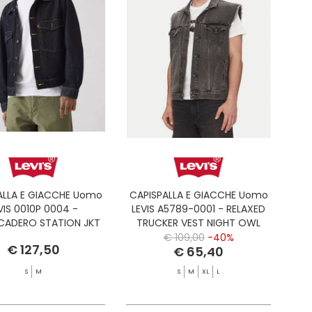
ALLA E GIACCHE Uomo
CAPISPALLA E GIACCHE Uomo
VIS 0010P 0004 -
LEVIS A5789-0001 - RELAXED
CADERO STATION JKT
TRUCKER VEST NIGHT OWL
 YOUR SMILE RINSE
VEST
€ 109,00
-40%
€ 127,50
€ 65,40
S
M
S
M
XL
L