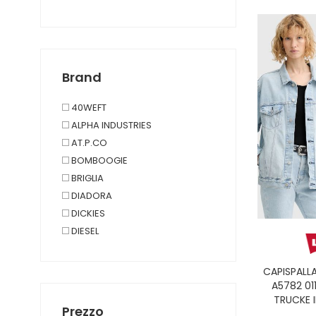
SHORTS
T-SHIRT
TOP E BODY
TUTA
Brand
40WEFT
ALPHA INDUSTRIES
AT.P.CO
BOMBOOGIE
BRIGLIA
DIADORA
DICKIES
DIESEL
EA7
EVISU
CAPISPALLA
G-STAR
A5782 011
TRUCKE 
GAS JEANS
Prezzo