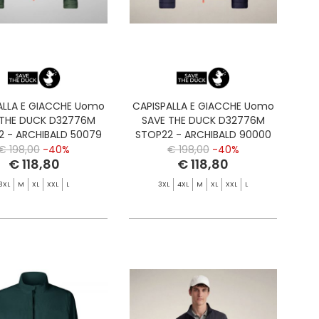
ALLA E GIACCHE Uomo
CAPISPALLA E GIACCHE Uomo
 THE DUCK D32776M
SAVE THE DUCK D32776M
2 - ARCHIBALD 50079
STOP22 - ARCHIBALD 90000
LAMANDER GREEN
NAVY BLUE
€ 198,00
-40%
€ 198,00
-40%
€ 118,80
€ 118,80
3XL
M
XL
XXL
L
3XL
4XL
M
XL
XXL
L