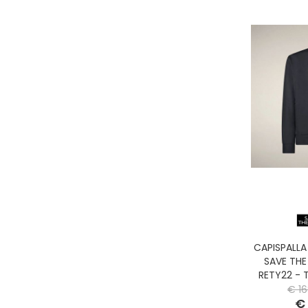
CAPISPALL
SAVE TH
RETY22 - 
€ 16
€