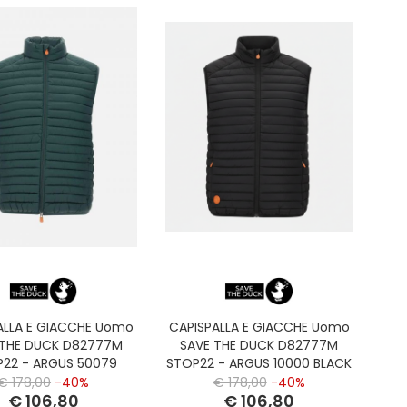
ALLA E GIACCHE Uomo
CAPISPALLA E GIACCHE Uomo
 THE DUCK D82777M
SAVE THE DUCK D82777M
22 - ARGUS 50079
STOP22 - ARGUS 10000 BLACK
ALAMDER GREEN
€ 178,00
-40%
€ 178,00
-40%
€ 106,80
€ 106,80