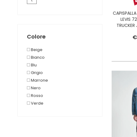
L
CAPISPALL
LEVIS 7
TRUCKER 
OU
Colore
€
Beige
Bianco
Blu
Grigio
Marrone
Nero
Rosso
Verde