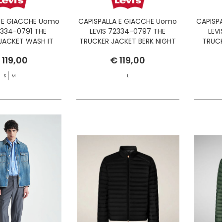
A E GIACCHE Uomo
CAPISPALLA E GIACCHE Uomo
CAPISP
2334-0791 THE
LEVIS 72334-0797 THE
LEV
JACKET WASH IT
TRUCKER JACKET BERK NIGHT
TRUC
T RINSE T
T
 119,00
€ 119,00
S
M
L