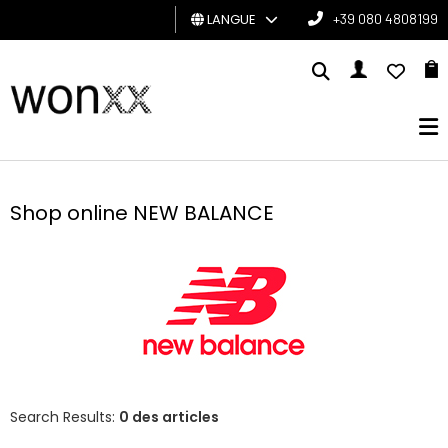
LANGUE
+39 080 4808199
HOMME
FEMME
CARTE
CADEAU
Shop online NEW BALANCE
BRAND
Search Results:
0 des articles