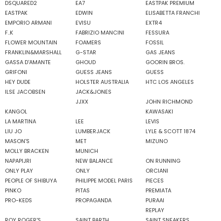
DSQUARED2
EA7
EASTPAK PREMIUM
EASTPAK
EDWIN
ELISABETTA FRANCHI
EMPORIO ARMANI
EVISU
EXTR4
F..K
FABRIZIO MANCINI
FESSURA
FLOWER MOUNTAIN
FOAMERS
FOSSIL
FRANKLIN&MARSHALL
G-STAR
GAS JEANS
GASSA D'AMANTE
GHOUD
GOORIN BROS.
GRIFONI
GUESS JEANS
GUESS
HEY DUDE
HOLSTER AUSTRALIA
HTC LOS ANGELES
ILSE JACOBSEN
JACK&JONES
JJXX
JOHN RICHMOND
KANGOL
KAWASAKI
LA MARTINA
LEE
LEVIS
LIU JO
LUMBERJACK
LYLE & SCOTT 1874
MASON'S
MET
MIZUNO
MOLLY BRACKEN
MUNICH
NAPAPIJRI
NEW BALANCE
ON RUNNING
ONLY PLAY
ONLY
ORCIANI
PEOPLE OF SHIBUYA
PHILIPPE MODEL PARIS
PIECES
PINKO
PITAS
PREMIATA
PRO-KEDS
PROPAGANDA
PURAAI
REPLAY
ROY ROGER'S
SAINT BARTH
SAINT SNEAKERS