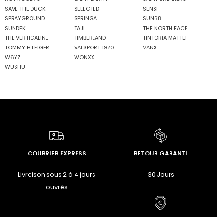
SAVE THE DUCK
SELECTED
SENSI
SPRAYGROUND
SPRINGA
SUN68
SUNDEK
TAJI
THE NORTH FACE
THE VERTICALINE
TIMBERLAND
TINTORIA MATTEI
TOMMY HILFIGER
VALSPORT 1920
VANS
W6YZ
WONXX
WUSHU
COURRIER EXPRESS
RETOUR GARANTI
Livraison sous 2 à 4 jours
30 Jours
ouvrés