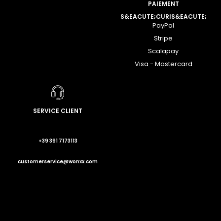
PAIEMENT
S&EACUTE;CURIS&EACUTE;
PayPal
Stripe
Scalapay
Visa - Mastercard
SERVICE CLIENT
+39 391 7173113
customerservice@wonxx.com