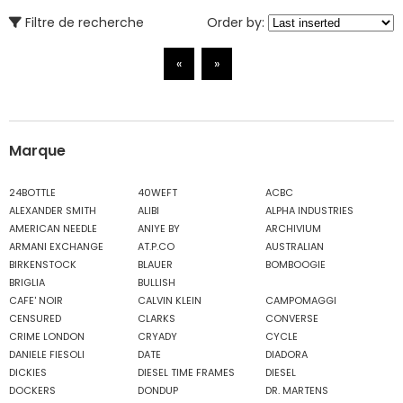
Filtre de recherche
Order by:
«
»
Marque
24BOTTLE
40WEFT
ACBC
ALEXANDER SMITH
ALIBI
ALPHA INDUSTRIES
AMERICAN NEEDLE
ANIYE BY
ARCHIVIUM
ARMANI EXCHANGE
AT.P.CO
AUSTRALIAN
BIRKENSTOCK
BLAUER
BOMBOOGIE
BRIGLIA
BULLISH
CAFE' NOIR
CALVIN KLEIN
CAMPOMAGGI
CENSURED
CLARKS
CONVERSE
CRIME LONDON
CRYADY
CYCLE
DANIELE FIESOLI
DATE
DIADORA
DICKIES
DIESEL TIME FRAMES
DIESEL
DOCKERS
DONDUP
DR. MARTENS