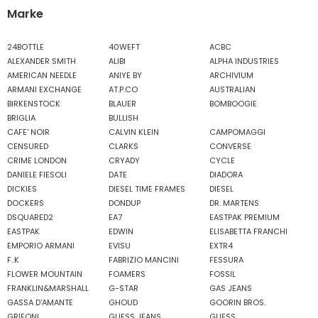
Marke
24BOTTLE
40WEFT
ACBC
ALEXANDER SMITH
ALIBI
ALPHA INDUSTRIES
AMERICAN NEEDLE
ANIYE BY
ARCHIVIUM
ARMANI EXCHANGE
AT.P.CO
AUSTRALIAN
BIRKENSTOCK
BLAUER
BOMBOOGIE
BRIGLIA
BULLISH
CAFE' NOIR
CALVIN KLEIN
CAMPOMAGGI
CENSURED
CLARKS
CONVERSE
CRIME LONDON
CRYADY
CYCLE
DANIELE FIESOLI
DATE
DIADORA
DICKIES
DIESEL TIME FRAMES
DIESEL
DOCKERS
DONDUP
DR. MARTENS
DSQUARED2
EA7
EASTPAK PREMIUM
EASTPAK
EDWIN
ELISABETTA FRANCHI
EMPORIO ARMANI
EVISU
EXTR4
F..K
FABRIZIO MANCINI
FESSURA
FLOWER MOUNTAIN
FOAMERS
FOSSIL
FRANKLIN&MARSHALL
G-STAR
GAS JEANS
GASSA D'AMANTE
GHOUD
GOORIN BROS.
GRIFONI
GUESS JEANS
GUESS