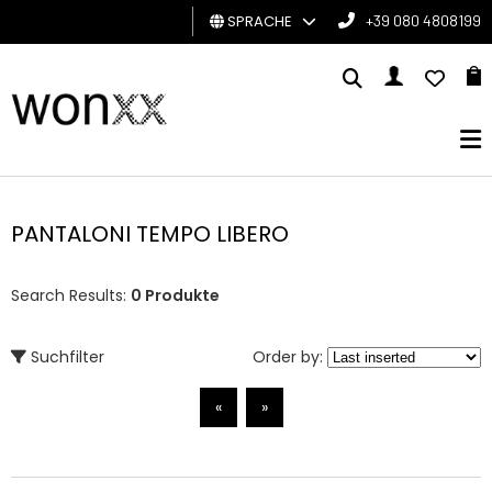
SPRACHE
+39 080 4808199
MANN
FRAU
GESCHENKKARTE
PANTALONI TEMPO LIBERO
BRAND
Search Results:
0 Produkte
Suchfilter
Order by:
«
»