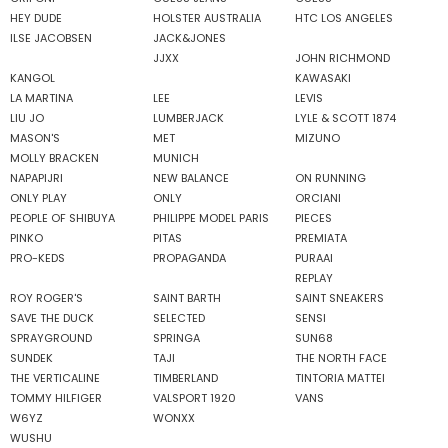
HEY DUDE
HOLSTER AUSTRALIA
HTC LOS ANGELES
ILSE JACOBSEN
JACK&JONES
JJXX
JOHN RICHMOND
KANGOL
KAWASAKI
LA MARTINA
LEE
LEVIS
LIU JO
LUMBERJACK
LYLE & SCOTT 1874
MASON'S
MET
MIZUNO
MOLLY BRACKEN
MUNICH
NAPAPIJRI
NEW BALANCE
ON RUNNING
ONLY PLAY
ONLY
ORCIANI
PEOPLE OF SHIBUYA
PHILIPPE MODEL PARIS
PIECES
PINKO
PITAS
PREMIATA
PRO-KEDS
PROPAGANDA
PURAAI
REPLAY
ROY ROGER'S
SAINT BARTH
SAINT SNEAKERS
SAVE THE DUCK
SELECTED
SENSI
SPRAYGROUND
SPRINGA
SUN68
SUNDEK
TAJI
THE NORTH FACE
THE VERTICALINE
TIMBERLAND
TINTORIA MATTEI
TOMMY HILFIGER
VALSPORT 1920
VANS
W6YZ
WONXX
WUSHU