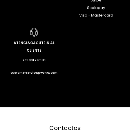
Stripe
Scalapay
Visa - Mastercard
ATENCI&OACUTE;N AL
CLIENTE
+39 391 7173113
customerservice@wonxx.com
Contactos