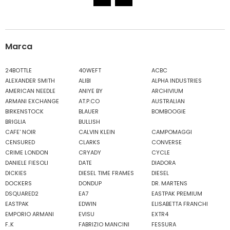
Marca
24BOTTLE
40WEFT
ACBC
ALEXANDER SMITH
ALIBI
ALPHA INDUSTRIES
AMERICAN NEEDLE
ANIYE BY
ARCHIVIUM
ARMANI EXCHANGE
AT.P.CO
AUSTRALIAN
BIRKENSTOCK
BLAUER
BOMBOOGIE
BRIGLIA
BULLISH
CAFE' NOIR
CALVIN KLEIN
CAMPOMAGGI
CENSURED
CLARKS
CONVERSE
CRIME LONDON
CRYADY
CYCLE
DANIELE FIESOLI
DATE
DIADORA
DICKIES
DIESEL TIME FRAMES
DIESEL
DOCKERS
DONDUP
DR. MARTENS
DSQUARED2
EA7
EASTPAK PREMIUM
EASTPAK
EDWIN
ELISABETTA FRANCHI
EMPORIO ARMANI
EVISU
EXTR4
F..K
FABRIZIO MANCINI
FESSURA