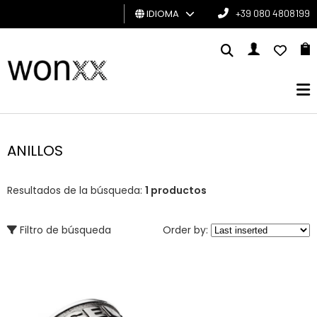
IDIOMA
+39 080 4808199
HOMBRE
MUJER
TARJETA
DE
ANILLOS
REGALO
Resultados de la búsqueda:
1 productos
BRAND
Filtro de búsqueda
Order by: