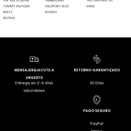
THE VERTICALINE
TIMBERLAND
TINTORIA MATTEI
TOMMY HILFIGER
VALSPORT 1920
VANS
W6YZ
WONXX
WUSHU
MENSAJER&IACUTE;A
RETORNO GARANTIZADO
URGENTE
Entrega en 2-4 días
30 Días
laborables
PAGO SEGURO
PayPal