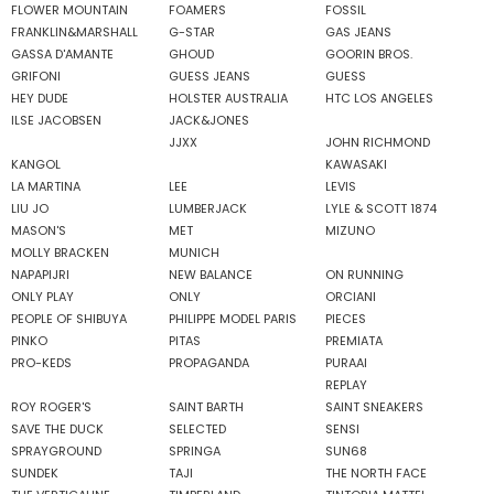
FLOWER MOUNTAIN
FOAMERS
FOSSIL
FRANKLIN&MARSHALL
G-STAR
GAS JEANS
GASSA D'AMANTE
GHOUD
GOORIN BROS.
GRIFONI
GUESS JEANS
GUESS
HEY DUDE
HOLSTER AUSTRALIA
HTC LOS ANGELES
ILSE JACOBSEN
JACK&JONES
JJXX
JOHN RICHMOND
KANGOL
KAWASAKI
LA MARTINA
LEE
LEVIS
LIU JO
LUMBERJACK
LYLE & SCOTT 1874
MASON'S
MET
MIZUNO
MOLLY BRACKEN
MUNICH
NAPAPIJRI
NEW BALANCE
ON RUNNING
ONLY PLAY
ONLY
ORCIANI
PEOPLE OF SHIBUYA
PHILIPPE MODEL PARIS
PIECES
PINKO
PITAS
PREMIATA
PRO-KEDS
PROPAGANDA
PURAAI
REPLAY
ROY ROGER'S
SAINT BARTH
SAINT SNEAKERS
SAVE THE DUCK
SELECTED
SENSI
SPRAYGROUND
SPRINGA
SUN68
SUNDEK
TAJI
THE NORTH FACE