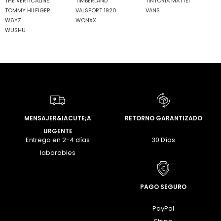
THE VERTICALINE
TIMBERLAND
TINTORIA MATTEI
TOMMY HILFIGER
VALSPORT 1920
VANS
W6YZ
WONXX
WUSHU
MENSAJER&IACUTE;A
RETORNO GARANTIZADO
URGENTE
Entrega en 2-4 días
30 Días
laborables
PAGO SEGURO
PayPal