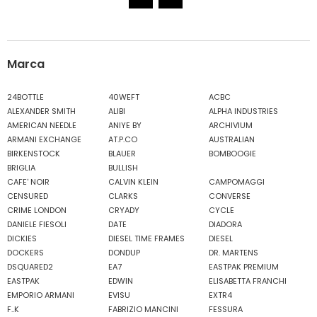
Marca
24BOTTLE
40WEFT
ACBC
ALEXANDER SMITH
ALIBI
ALPHA INDUSTRIES
AMERICAN NEEDLE
ANIYE BY
ARCHIVIUM
ARMANI EXCHANGE
AT.P.CO
AUSTRALIAN
BIRKENSTOCK
BLAUER
BOMBOOGIE
BRIGLIA
BULLISH
CAFE' NOIR
CALVIN KLEIN
CAMPOMAGGI
CENSURED
CLARKS
CONVERSE
CRIME LONDON
CRYADY
CYCLE
DANIELE FIESOLI
DATE
DIADORA
DICKIES
DIESEL TIME FRAMES
DIESEL
DOCKERS
DONDUP
DR. MARTENS
DSQUARED2
EA7
EASTPAK PREMIUM
EASTPAK
EDWIN
ELISABETTA FRANCHI
EMPORIO ARMANI
EVISU
EXTR4
F..K
FABRIZIO MANCINI
FESSURA