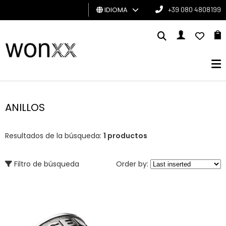
IDIOMA
+39 080 4808199
HOMBRE
MUJER
TARJETA
DE
ANILLOS
REGALO
Resultados de la búsqueda:
1 productos
BRAND
Filtro de búsqueda
Order by: