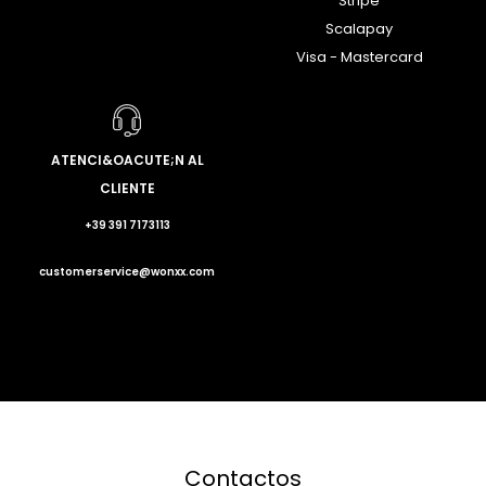
Stripe
Scalapay
Visa - Mastercard
ATENCI&OACUTE;N AL
CLIENTE
+39 391 7173113
customerservice@wonxx.com
Contactos