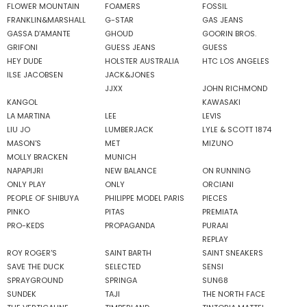
FLOWER MOUNTAIN
FOAMERS
FOSSIL
FRANKLIN&MARSHALL
G-STAR
GAS JEANS
GASSA D'AMANTE
GHOUD
GOORIN BROS.
GRIFONI
GUESS JEANS
GUESS
HEY DUDE
HOLSTER AUSTRALIA
HTC LOS ANGELES
ILSE JACOBSEN
JACK&JONES
JJXX
JOHN RICHMOND
KANGOL
KAWASAKI
LA MARTINA
LEE
LEVIS
LIU JO
LUMBERJACK
LYLE & SCOTT 1874
MASON'S
MET
MIZUNO
MOLLY BRACKEN
MUNICH
NAPAPIJRI
NEW BALANCE
ON RUNNING
ONLY PLAY
ONLY
ORCIANI
PEOPLE OF SHIBUYA
PHILIPPE MODEL PARIS
PIECES
PINKO
PITAS
PREMIATA
PRO-KEDS
PROPAGANDA
PURAAI
REPLAY
ROY ROGER'S
SAINT BARTH
SAINT SNEAKERS
SAVE THE DUCK
SELECTED
SENSI
SPRAYGROUND
SPRINGA
SUN68
SUNDEK
TAJI
THE NORTH FACE