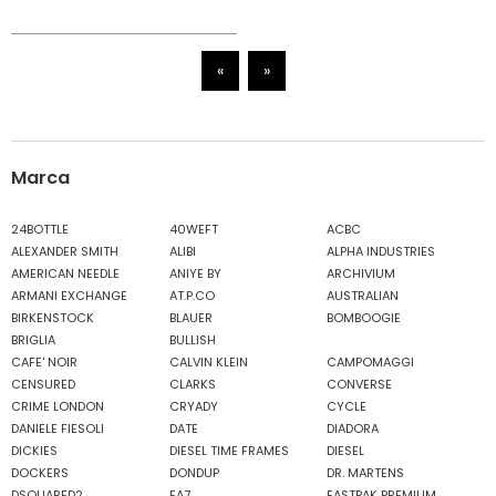
«
»
Marca
24BOTTLE
40WEFT
ACBC
ALEXANDER SMITH
ALIBI
ALPHA INDUSTRIES
AMERICAN NEEDLE
ANIYE BY
ARCHIVIUM
ARMANI EXCHANGE
AT.P.CO
AUSTRALIAN
BIRKENSTOCK
BLAUER
BOMBOOGIE
BRIGLIA
BULLISH
CAFE' NOIR
CALVIN KLEIN
CAMPOMAGGI
CENSURED
CLARKS
CONVERSE
CRIME LONDON
CRYADY
CYCLE
DANIELE FIESOLI
DATE
DIADORA
DICKIES
DIESEL TIME FRAMES
DIESEL
DOCKERS
DONDUP
DR. MARTENS
DSQUARED2
EA7
EASTPAK PREMIUM