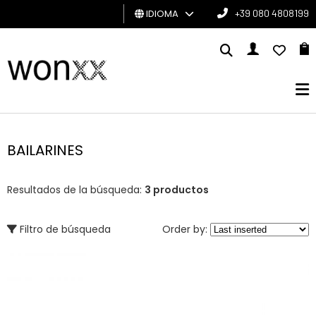
IDIOMA
+39 080 4808199
HOMBRE
MUJER
TARJETA
DE
BAILARINES
REGALO
Resultados de la búsqueda:
3 productos
BRAND
Filtro de búsqueda
Order by: