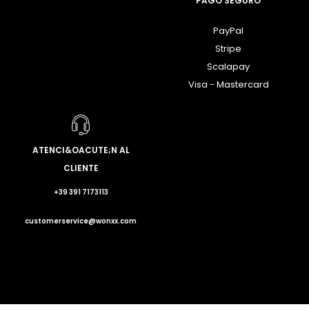
PAGO SEGURO
PayPal
Stripe
Scalapay
Visa - Mastercard
ATENCI&OACUTE;N AL
CLIENTE
+39 391 7173113
customerservice@wonxx.com