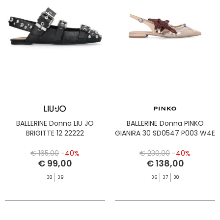
BALLERINE Donna LIU JO
BALLERINE Donna PINKO
BRIGITTE 12 22222
GIANIRA 30 SD0547 P003 W4E
€ 165,00
-40%
€ 230,00
-40%
€ 99,00
€ 138,00
38
39
36
37
38