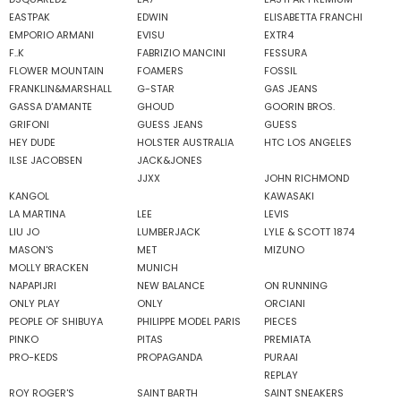
EASTPAK
EDWIN
ELISABETTA FRANCHI
EMPORIO ARMANI
EVISU
EXTR4
F..K
FABRIZIO MANCINI
FESSURA
FLOWER MOUNTAIN
FOAMERS
FOSSIL
FRANKLIN&MARSHALL
G-STAR
GAS JEANS
GASSA D'AMANTE
GHOUD
GOORIN BROS.
GRIFONI
GUESS JEANS
GUESS
HEY DUDE
HOLSTER AUSTRALIA
HTC LOS ANGELES
ILSE JACOBSEN
JACK&JONES
JJXX
JOHN RICHMOND
KANGOL
KAWASAKI
LA MARTINA
LEE
LEVIS
LIU JO
LUMBERJACK
LYLE & SCOTT 1874
MASON'S
MET
MIZUNO
MOLLY BRACKEN
MUNICH
NAPAPIJRI
NEW BALANCE
ON RUNNING
ONLY PLAY
ONLY
ORCIANI
PEOPLE OF SHIBUYA
PHILIPPE MODEL PARIS
PIECES
PINKO
PITAS
PREMIATA
PRO-KEDS
PROPAGANDA
PURAAI
REPLAY
ROY ROGER'S
SAINT BARTH
SAINT SNEAKERS