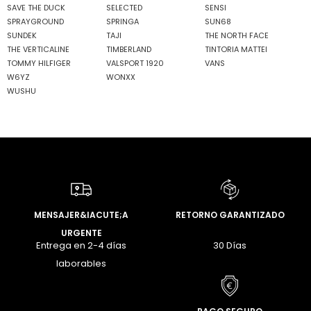
SAVE THE DUCK
SELECTED
SENSI
SPRAYGROUND
SPRINGA
SUN68
SUNDEK
TAJI
THE NORTH FACE
THE VERTICALINE
TIMBERLAND
TINTORIA MATTEI
TOMMY HILFIGER
VALSPORT 1920
VANS
W6YZ
WONXX
WUSHU
MENSAJER&IACUTE;A
RETORNO GARANTIZADO
URGENTE
Entrega en 2-4 días
30 Días
laborables