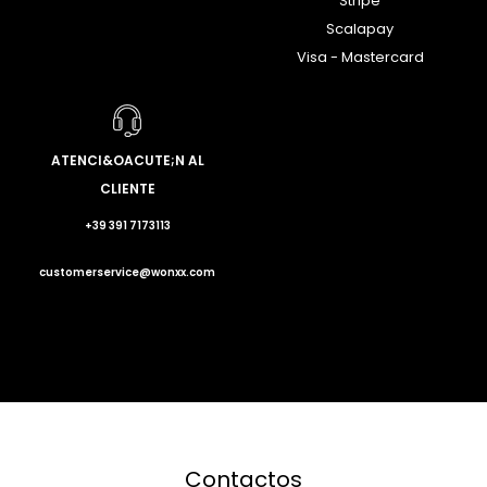
Stripe
Scalapay
Visa - Mastercard
ATENCI&OACUTE;N AL
CLIENTE
+39 391 7173113
customerservice@wonxx.com
Contactos