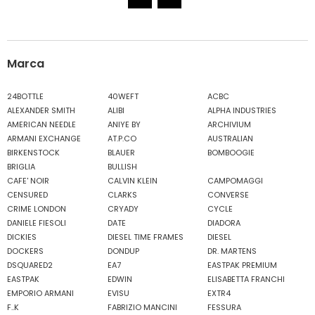
Marca
24BOTTLE
40WEFT
ACBC
ALEXANDER SMITH
ALIBI
ALPHA INDUSTRIES
AMERICAN NEEDLE
ANIYE BY
ARCHIVIUM
ARMANI EXCHANGE
AT.P.CO
AUSTRALIAN
BIRKENSTOCK
BLAUER
BOMBOOGIE
BRIGLIA
BULLISH
CAFE' NOIR
CALVIN KLEIN
CAMPOMAGGI
CENSURED
CLARKS
CONVERSE
CRIME LONDON
CRYADY
CYCLE
DANIELE FIESOLI
DATE
DIADORA
DICKIES
DIESEL TIME FRAMES
DIESEL
DOCKERS
DONDUP
DR. MARTENS
DSQUARED2
EA7
EASTPAK PREMIUM
EASTPAK
EDWIN
ELISABETTA FRANCHI
EMPORIO ARMANI
EVISU
EXTR4
F..K
FABRIZIO MANCINI
FESSURA