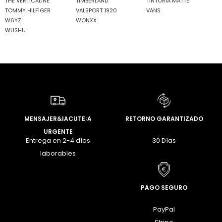
THE VERTICALINE
TIMBERLAND
TINTORIA MATTEI
TOMMY HILFIGER
VALSPORT 1920
VANS
W6YZ
WONXX
WUSHU
MENSAJER&IACUTE;A
RETORNO GARANTIZADO
URGENTE
Entrega en 2-4 días
30 Días
laborables
PAGO SEGURO
PayPal