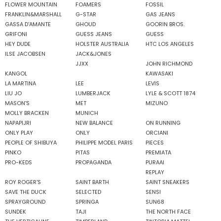
FLOWER MOUNTAIN
FOAMERS
FOSSIL
FRANKLIN&MARSHALL
G-STAR
GAS JEANS
GASSA D'AMANTE
GHOUD
GOORIN BROS.
GRIFONI
GUESS JEANS
GUESS
HEY DUDE
HOLSTER AUSTRALIA
HTC LOS ANGELES
ILSE JACOBSEN
JACK&JONES
JJXX
JOHN RICHMOND
KANGOL
KAWASAKI
LA MARTINA
LEE
LEVIS
LIU JO
LUMBERJACK
LYLE & SCOTT 1874
MASON'S
MET
MIZUNO
MOLLY BRACKEN
MUNICH
NAPAPIJRI
NEW BALANCE
ON RUNNING
ONLY PLAY
ONLY
ORCIANI
PEOPLE OF SHIBUYA
PHILIPPE MODEL PARIS
PIECES
PINKO
PITAS
PREMIATA
PRO-KEDS
PROPAGANDA
PURAAI
REPLAY
ROY ROGER'S
SAINT BARTH
SAINT SNEAKERS
SAVE THE DUCK
SELECTED
SENSI
SPRAYGROUND
SPRINGA
SUN68
SUNDEK
TAJI
THE NORTH FACE