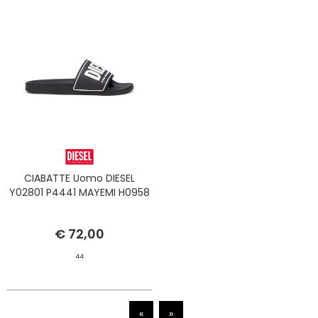
CIABATTE Uomo DIESEL
Y02801 P4441 MAYEMI H0958
€ 72,00
44
«
»