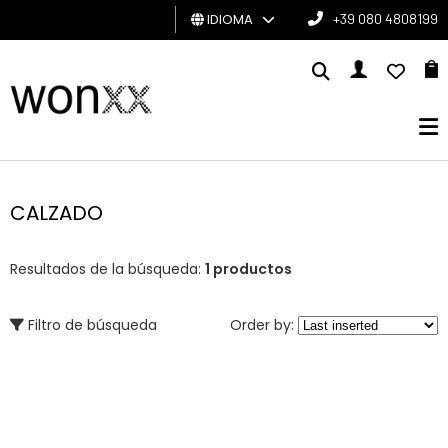
IDIOMA
+39 080 4808199
HOMBRE
MUJER
TARJETA
DE
CALZADO
REGALO
Resultados de la búsqueda:
1 productos
BRAND
Filtro de búsqueda
Order by: