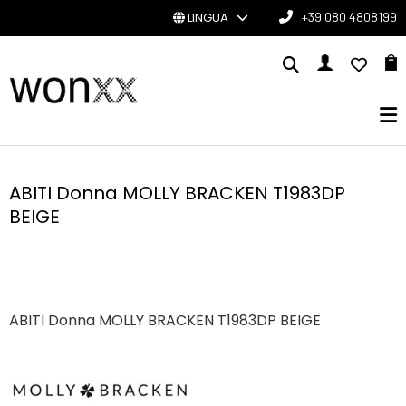
LINGUA
+39 080 4808199
UOMO
DONNA
GIFT
CARD
ABITI Donna MOLLY BRACKEN T1983DP
BEIGE
BRAND
ABITI Donna MOLLY BRACKEN T1983DP BEIGE