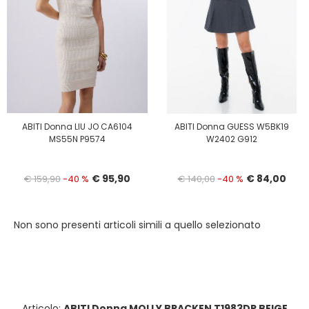
ABITI Donna LIU JO CA6104
ABITI Donna GUESS W5BK19
MS55N P9574
W2402 G912
€ 95,90
€ 84,00
€ 159,90
-40 %
€ 140,00
-40 %
Non sono presenti articoli simili a quello selezionato
Articolo:
ABITI Donna MOLLY BRACKEN T1983DP BEIGE