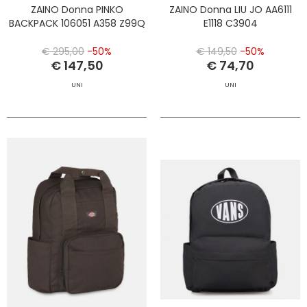
ZAINO Donna PINKO
ZAINO Donna LIU JO AA6111
BACKPACK 106051 A358 Z99Q
E1118 C3904
€ 295,00
-50%
€ 149,50
-50%
€ 147,50
€ 74,70
UNI
UNI