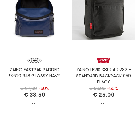
ZAINO EASTPAK PADDED
ZAINO LEVIS 38004 0282 -
EK620 9J8 GLOSSY NAVY
STANDARD BACKPACK 059
BLACK
€ 67,00
-50%
€ 50,00
-50%
€ 33,50
€ 25,00
UNI
UNI