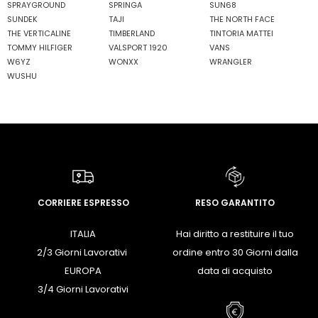
SPRAYGROUND
SPRINGA
SUN68
SUNDEK
TAJI
THE NORTH FACE
THE VERTICALINE
TIMBERLAND
TINTORIA MATTEI
TOMMY HILFIGER
VALSPORT 1920
VANS
W6YZ
WONXX
WRANGLER
WUSHU
CORRIERE ESPRESSO
RESO GARANTITO
ITALIA
Hai diritto a restituire il tuo
2/3 Giorni Lavorativi
ordine entro 30 Giorni dalla
EUROPA
data di acquisto
3/4 Giorni Lavorativi