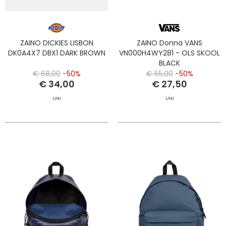
ZAINO DICKIES LISBON
ZAINO Donna VANS
DK0A4X7 DBX1 DARK BROWN
VN000H4WY281 - OLS SKOOL
BLACK
€ 68,00
-50%
€ 55,00
-50%
€ 34,00
€ 27,50
UNI
UNI