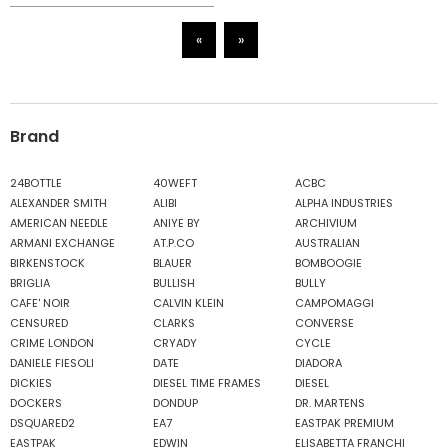
«
»
Brand
24BOTTLE
40WEFT
ACBC
ALEXANDER SMITH
ALIBI
ALPHA INDUSTRIES
AMERICAN NEEDLE
ANIYE BY
ARCHIVIUM
ARMANI EXCHANGE
AT.P.CO
AUSTRALIAN
BIRKENSTOCK
BLAUER
BOMBOOGIE
BRIGLIA
BULLISH
BULLY
CAFE' NOIR
CALVIN KLEIN
CAMPOMAGGI
CENSURED
CLARKS
CONVERSE
CRIME LONDON
CRYADY
CYCLE
DANIELE FIESOLI
DATE
DIADORA
DICKIES
DIESEL TIME FRAMES
DIESEL
DOCKERS
DONDUP
DR. MARTENS
DSQUARED2
EA7
EASTPAK PREMIUM
EASTPAK
EDWIN
ELISABETTA FRANCHI