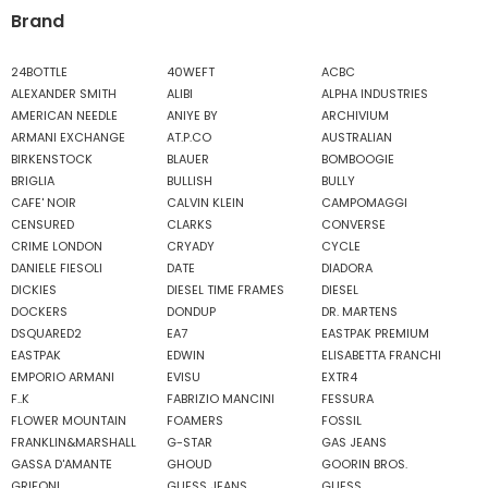
Brand
24BOTTLE
40WEFT
ACBC
ALEXANDER SMITH
ALIBI
ALPHA INDUSTRIES
AMERICAN NEEDLE
ANIYE BY
ARCHIVIUM
ARMANI EXCHANGE
AT.P.CO
AUSTRALIAN
BIRKENSTOCK
BLAUER
BOMBOOGIE
BRIGLIA
BULLISH
BULLY
CAFE' NOIR
CALVIN KLEIN
CAMPOMAGGI
CENSURED
CLARKS
CONVERSE
CRIME LONDON
CRYADY
CYCLE
DANIELE FIESOLI
DATE
DIADORA
DICKIES
DIESEL TIME FRAMES
DIESEL
DOCKERS
DONDUP
DR. MARTENS
DSQUARED2
EA7
EASTPAK PREMIUM
EASTPAK
EDWIN
ELISABETTA FRANCHI
EMPORIO ARMANI
EVISU
EXTR4
F..K
FABRIZIO MANCINI
FESSURA
FLOWER MOUNTAIN
FOAMERS
FOSSIL
FRANKLIN&MARSHALL
G-STAR
GAS JEANS
GASSA D'AMANTE
GHOUD
GOORIN BROS.
GRIFONI
GUESS JEANS
GUESS