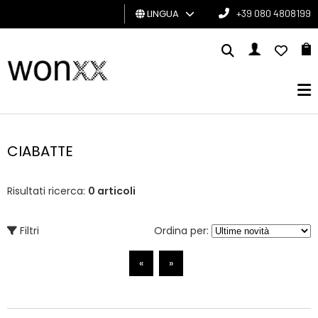
LINGUA
+39 080 4808199
UOMO
DONNA
GIFT
CARD
CIABATTE
BRAND
Risultati ricerca:
0 articoli
Filtri
Ordina per:
«
»