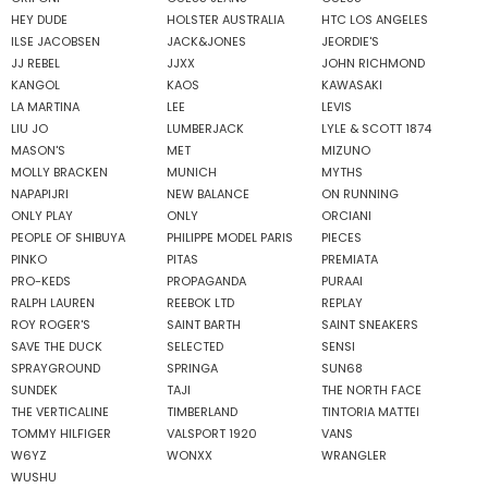
HEY DUDE
HOLSTER AUSTRALIA
HTC LOS ANGELES
ILSE JACOBSEN
JACK&JONES
JEORDIE'S
JJ REBEL
JJXX
JOHN RICHMOND
KANGOL
KAOS
KAWASAKI
LA MARTINA
LEE
LEVIS
LIU JO
LUMBERJACK
LYLE & SCOTT 1874
MASON'S
MET
MIZUNO
MOLLY BRACKEN
MUNICH
MYTHS
NAPAPIJRI
NEW BALANCE
ON RUNNING
ONLY PLAY
ONLY
ORCIANI
PEOPLE OF SHIBUYA
PHILIPPE MODEL PARIS
PIECES
PINKO
PITAS
PREMIATA
PRO-KEDS
PROPAGANDA
PURAAI
RALPH LAUREN
REEBOK LTD
REPLAY
ROY ROGER'S
SAINT BARTH
SAINT SNEAKERS
SAVE THE DUCK
SELECTED
SENSI
SPRAYGROUND
SPRINGA
SUN68
SUNDEK
TAJI
THE NORTH FACE
THE VERTICALINE
TIMBERLAND
TINTORIA MATTEI
TOMMY HILFIGER
VALSPORT 1920
VANS
W6YZ
WONXX
WRANGLER
WUSHU