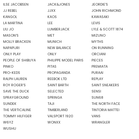
ILSE JACOBSEN
JACK&JONES
JEORDIE'S
JJ REBEL
JJXX
JOHN RICHMOND
KANGOL
KAOS
KAWASAKI
LA MARTINA
LEE
LEVIS
LIU JO
LUMBERJACK
LYLE & SCOTT 1874
MASON'S
MET
MIZUNO
MOLLY BRACKEN
MUNICH
MYTHS
NAPAPIJRI
NEW BALANCE
ON RUNNING
ONLY PLAY
ONLY
ORCIANI
PEOPLE OF SHIBUYA
PHILIPPE MODEL PARIS
PIECES
PINKO
PITAS
PREMIATA
PRO-KEDS
PROPAGANDA
PURAAI
RALPH LAUREN
REEBOK LTD
REPLAY
ROY ROGER'S
SAINT BARTH
SAINT SNEAKERS
SAVE THE DUCK
SELECTED
SENSI
SPRAYGROUND
SPRINGA
SUN68
SUNDEK
TAJI
THE NORTH FACE
THE VERTICALINE
TIMBERLAND
TINTORIA MATTEI
TOMMY HILFIGER
VALSPORT 1920
VANS
W6YZ
WONXX
WRANGLER
WUSHU