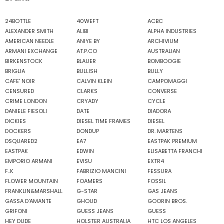
24BOTTLE
40WEFT
ACBC
ALEXANDER SMITH
ALIBI
ALPHA INDUSTRIES
AMERICAN NEEDLE
ANIYE BY
ARCHIVIUM
ARMANI EXCHANGE
AT.P.CO
AUSTRALIAN
BIRKENSTOCK
BLAUER
BOMBOOGIE
BRIGLIA
BULLISH
BULLY
CAFE' NOIR
CALVIN KLEIN
CAMPOMAGGI
CENSURED
CLARKS
CONVERSE
CRIME LONDON
CRYADY
CYCLE
DANIELE FIESOLI
DATE
DIADORA
DICKIES
DIESEL TIME FRAMES
DIESEL
DOCKERS
DONDUP
DR. MARTENS
DSQUARED2
EA7
EASTPAK PREMIUM
EASTPAK
EDWIN
ELISABETTA FRANCHI
EMPORIO ARMANI
EVISU
EXTR4
F..K
FABRIZIO MANCINI
FESSURA
FLOWER MOUNTAIN
FOAMERS
FOSSIL
FRANKLIN&MARSHALL
G-STAR
GAS JEANS
GASSA D'AMANTE
GHOUD
GOORIN BROS.
GRIFONI
GUESS JEANS
GUESS
HEY DUDE
HOLSTER AUSTRALIA
HTC LOS ANGELES