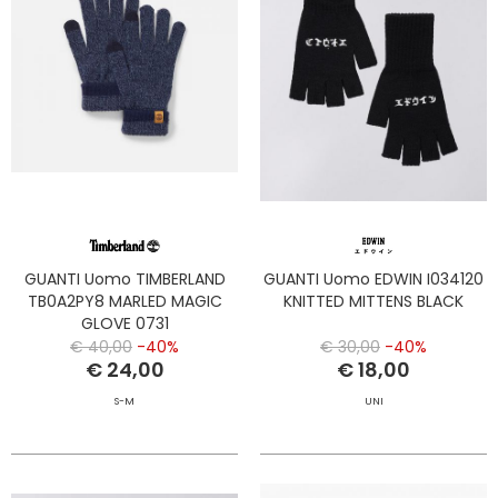
GUANTI Uomo TIMBERLAND
GUANTI Uomo EDWIN I034120
TB0A2PY8 MARLED MAGIC
KNITTED MITTENS BLACK
GLOVE 0731
€ 40,00
-40%
€ 30,00
-40%
€ 24,00
€ 18,00
S-M
UNI