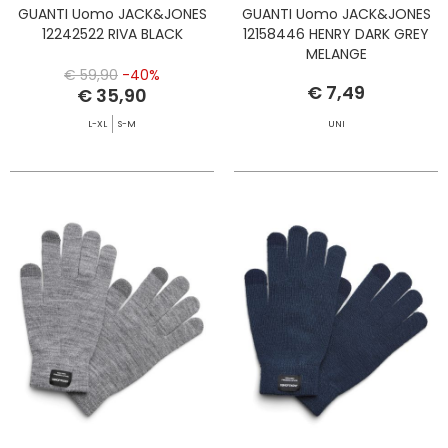
GUANTI Uomo JACK&JONES
GUANTI Uomo JACK&JONES
12242522 RIVA BLACK
12158446 HENRY DARK GREY
MELANGE
€ 59,90
-40%
€ 7,49
€ 35,90
L-XL
S-M
UNI