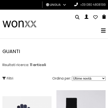
LINGUA
+39 080 4808199
UOMO
DONNA
GIFT
CARD
GUANTI
BRAND
Risultati ricerca:
11 articoli
Filtri
Ordina per: