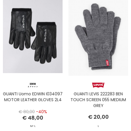
GUANTI Uomo EDWIN I034097
GUANTI LEVIS 222283 BEN
MOTOR LEATHER GLOVES 2L4
TOUCH SCREEN 055 MEDIUM
GREY
€ 80,00
-40%
€ 20,00
€ 48,00
M-L
L