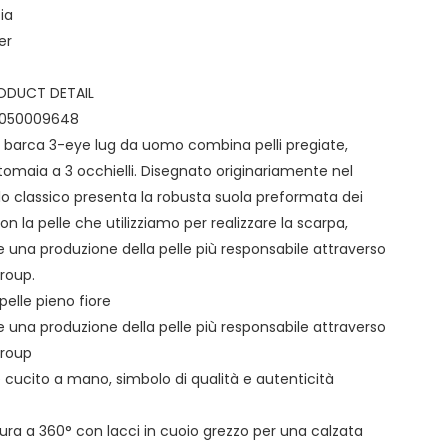
ia
er
ODUCT DETAIL
B 050009648
 barca 3-eye lug da uomo combina pelli pregiate,
omaia a 3 occhielli. Disegnato originariamente nel
o classico presenta la robusta suola preformata dei
 con la pelle che utilizziamo per realizzare la scarpa,
 una produzione della pelle più responsabile attraverso
Group.
pelle pieno fiore
 una produzione della pelle più responsabile attraverso
Group
e cucito a mano, simbolo di qualità e autenticità
tura a 360° con lacci in cuoio grezzo per una calzata