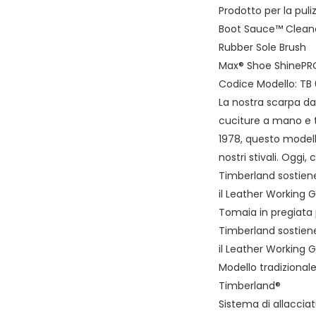
Prodotto per la puliz
Boot Sauce™ Clean
Rubber Sole Brush
Max® Shoe ShinePR
Codice Modello: T
La nostra scarpa da
cuciture a mano e t
1978, questo modell
nostri stivali. Oggi,
Timberland sostiene
il Leather Working 
Tomaia in pregiata 
Timberland sostiene
il Leather Working 
Modello tradizional
Timberland®
Sistema di allaccia