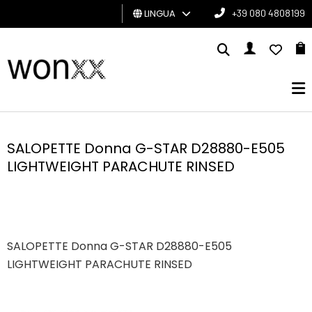
LINGUA
+39 080 4808199
UOMO
DONNA
GIFT
CARD
SALOPETTE Donna G-STAR D28880-E505
LIGHTWEIGHT PARACHUTE RINSED
BRAND
SALOPETTE Donna G-STAR D28880-E505
LIGHTWEIGHT PARACHUTE RINSED