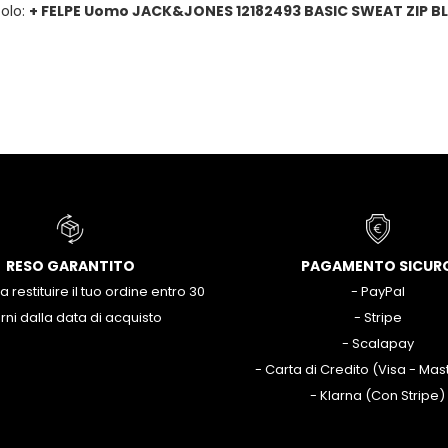
colo:
+ FELPE Uomo JACK&JONES 12182493 BASIC SWEAT ZIP B
RESO GARANTITO
PAGAMENTO SICUR
 a restituire il tuo ordine entro 30
- PayPal
rni dalla data di acquisto
- Stripe
- Scalapay
- Carta di Credito (Visa - Ma
- Klarna (Con Stripe)