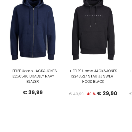
+ FELPE Uomo JACK&JONES
+ FELPE Uomo JACK&JONES
+
12250596 BRADLEY NAVY
12243527 STAR JJ SWEAT
BLAZER
HOOD BLACK
€ 39,99
€ 29,90
€ 49,99
-40 %
€