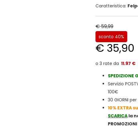
Caratteristica:
Felp
€ 59,99
sconto 40%
€ 35,90
11.97 €
SPEDIZIONE
G
Servizio POS
100€
30 GIORNI per i
10% EXTRA su
SCARICA
la 
PROMOZIONI 