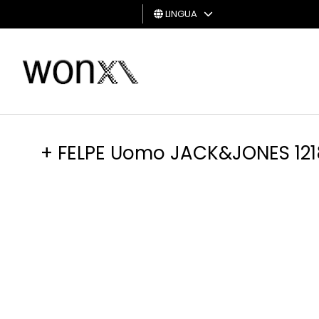
LINGUA
UOMO
DONNA
GIFT
CARD
+ FELPE Uomo JACK&JONES 121