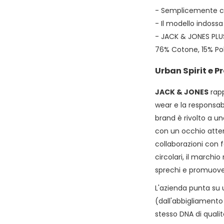
- Semplicemente 
- Il modello indoss
- JACK & JONES PLU
76% Cotone, 15% Pol
Urban Spirit e 
JACK & JONES
rapp
wear e la responsabi
brand è rivolto a u
con un occhio attent
collaborazioni con f
circolari, il marchi
sprechi e promuovend
L'azienda punta su u
(dall'abbigliamento
stesso DNA di qualit