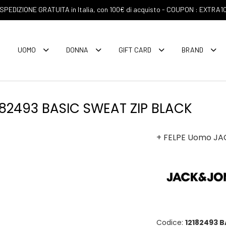
SPEDIZIONE GRATUITA in Italia, con 100€ di acquisto - COUPON : EXTRA1
UOMO
DONNA
GIFT CARD
BRAND
82493 BASIC SWEAT ZIP BLACK
+ FELPE Uomo JA
Codice:
12182493 