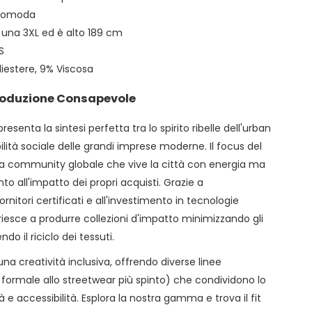
comoda
a una 3XL ed è alto 189 cm
S
iestere, 9% Viscosa
Produzione Consapevole
resenta la sintesi perfetta tra lo spirito ribelle dell'urban
lità sociale delle grandi imprese moderne. Il focus del
na community globale che vive la città con energia ma
o all'impatto dei propri acquisti. Grazie a
ornitori certificati e all'investimento in tecnologie
o riesce a produrre collezioni d'impatto minimizzando gli
o il riciclo dei tessuti.
na creatività inclusiva, offrendo diverse linee
 formale allo streetwear più spinto) che condividono lo
à e accessibilità. Esplora la nostra gamma e trova il fit