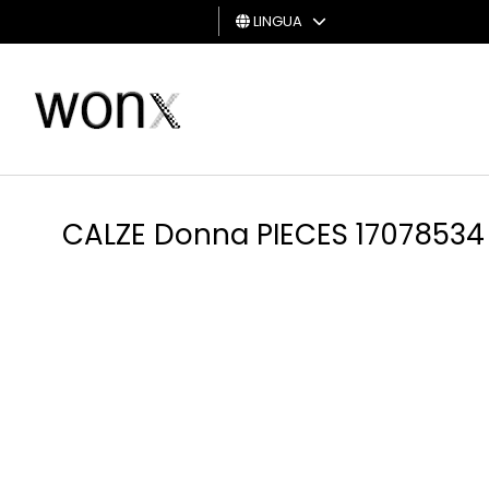
LINGUA
UOMO
DONNA
GIFT
CARD
CALZE Donna PIECES 17078534