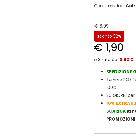
Caratteristica:
Cal
€ 3,99
sconto 52%
€ 1,90
0.63 €
SPEDIZIONE
G
Servizio POS
100€
30 GIORNI per i
10% EXTRA su
SCARICA
la 
PROMOZIONI 