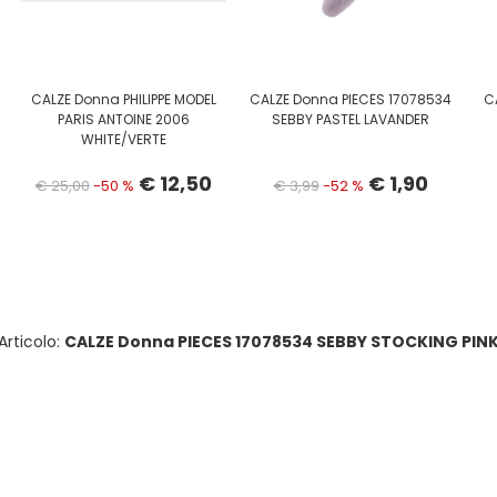
CALZE Donna PHILIPPE MODEL
CALZE Donna PIECES 17078534
C
PARIS ANTOINE 2006
SEBBY PASTEL LAVANDER
WHITE/VERTE
€ 12,50
€ 1,90
€ 25,00
-50 %
€ 3,99
-52 %
Articolo:
CALZE Donna PIECES 17078534 SEBBY STOCKING PIN