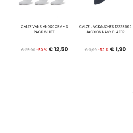
CALZE VANS VN000QBV - 3
CALZE JACK&JONES 12228592
PACK WHITE
JACXION NAVY BLAZER
€ 12,50
€ 1,90
€ 25,00
-50 %
€ 3,99
-52 %