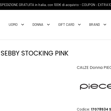
SPEDIZIONE GRATUITA in Italia, con 100€ di acquisto - COUPON : EXTRA1
UOMO
DONNA
GIFT CARD
BRAND
 SEBBY STOCKING PINK
CALZE Donna PIE
Codice:
17078534 