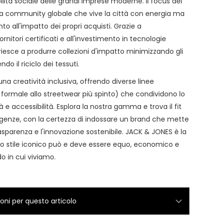
lità sociale delle grandi imprese moderne. Il focus del
na community globale che vive la città con energia ma
o all'impatto dei propri acquisti. Grazie a
ornitori certificati e all'investimento in tecnologie
o riesce a produrre collezioni d'impatto minimizzando gli
o il riciclo dei tessuti.
na creatività inclusiva, offrendo diverse linee
 formale allo streetwear più spinto) che condividono lo
à e accessibilità. Esplora la nostra gamma e trova il fit
sigenze, con la certezza di indossare un brand che mette
asparenza e l'innovazione sostenibile. JACK & JONES è la
o stile iconico può e deve essere equo, economico e
o in cui viviamo.
ioni per questo articolo