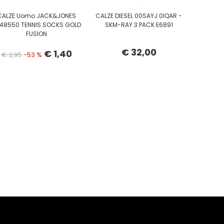
CALZE Uomo JACK&JONES
CALZE DIESEL 00SAYJ 0IQAR -
148550 TENNIS SOCKS GOLD
SKM-RAY 3 PACK E6891
FUSION
€ 32,00
€ 1,40
€ 2,95
-53 %