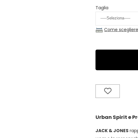
Taglia
Come scegliere 
Urban Spirit e 
JACK & JONES
rapp