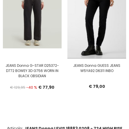
JEANS Donna G-STAR D25372-
JEANS Donna GUESS JEANS
D772 BOWEY 3D G756 WORN IN
W5YA92 D6311 INBO
BLACK OBSIDIAN
€ 79,00
€ 77,90
€ 129,95
-40 %
Articolo:
JEANS Donna LEVIS 18883 0208 - 724 HIGH RISE