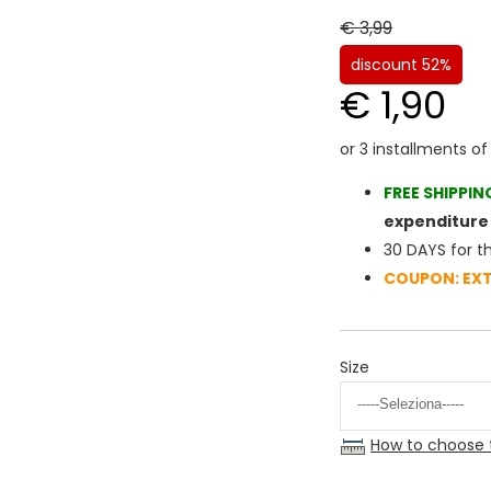
€ 3,99
discount 52%
€ 1,90
FREE SHIPPIN
expenditure 
30 DAYS for t
COUPON: EX
Size
How to choose 