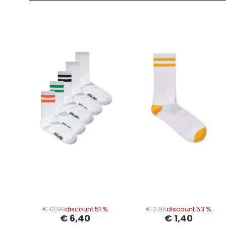
€ 12,99
discount 51 %
€ 2,95
discount 53 %
€ 6,40
€ 1,40