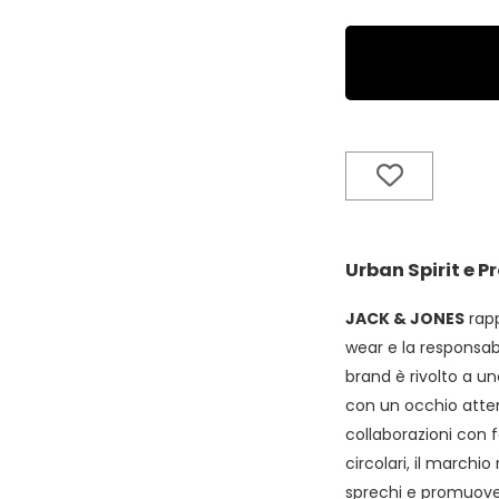
Urban Spirit e 
JACK & JONES
rapp
wear e la responsabi
brand è rivolto a u
con un occhio attent
collaborazioni con f
circolari, il marchi
sprechi e promuovend