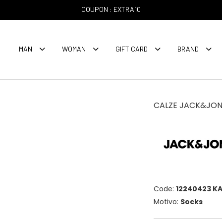
COUPON : EXTRA10
MAN
WOMAN
GIFT CARD
BRAND
CALZE JACK&JONE
Code:
12240423 KA
Motivo:
Socks