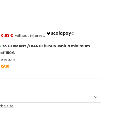
0.63 €
G
to GERMANY /FRANCE/SPAIN whit a minimum
of 150€
he return
TRA10
the size