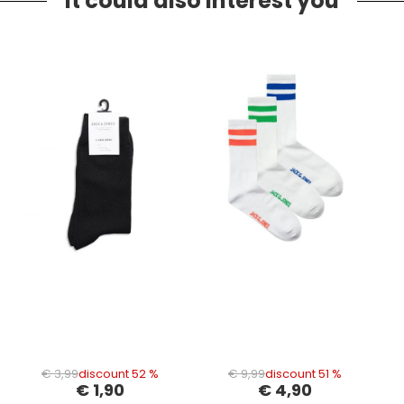
It could also interest you
€ 3,99
discount 52 %
€ 9,99
discount 51 %
€ 1,90
€ 4,90