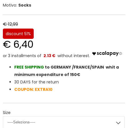
Motivo:
Socks
€ 12,99
discount 51%
€ 6,40
2.13 €
FREE SHIPPIN
G
to GERMANY /FRANCE/SPAIN whit a
minimum expenditure of 150€
30 DAYS for the return
COUPON: EXTRA10
Size