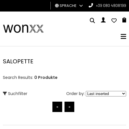
SPRACHE
+39 080 4808199
MANN
FRAU
GESCHENKKARTE
SALOPETTE
BRAND
Search Results:
0 Produkte
Suchfilter
Order by:
«
»