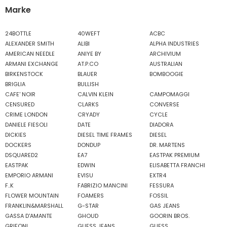
Marke
24BOTTLE
40WEFT
ACBC
ALEXANDER SMITH
ALIBI
ALPHA INDUSTRIES
AMERICAN NEEDLE
ANIYE BY
ARCHIVIUM
ARMANI EXCHANGE
AT.P.CO
AUSTRALIAN
BIRKENSTOCK
BLAUER
BOMBOOGIE
BRIGLIA
BULLISH
CAFE' NOIR
CALVIN KLEIN
CAMPOMAGGI
CENSURED
CLARKS
CONVERSE
CRIME LONDON
CRYADY
CYCLE
DANIELE FIESOLI
DATE
DIADORA
DICKIES
DIESEL TIME FRAMES
DIESEL
DOCKERS
DONDUP
DR. MARTENS
DSQUARED2
EA7
EASTPAK PREMIUM
EASTPAK
EDWIN
ELISABETTA FRANCHI
EMPORIO ARMANI
EVISU
EXTR4
F..K
FABRIZIO MANCINI
FESSURA
FLOWER MOUNTAIN
FOAMERS
FOSSIL
FRANKLIN&MARSHALL
G-STAR
GAS JEANS
GASSA D'AMANTE
GHOUD
GOORIN BROS.
GRIFONI
GUESS JEANS
GUESS