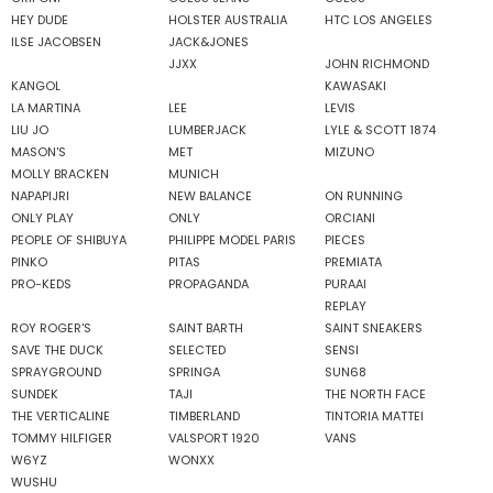
HEY DUDE
HOLSTER AUSTRALIA
HTC LOS ANGELES
ILSE JACOBSEN
JACK&JONES
JJXX
JOHN RICHMOND
KANGOL
KAWASAKI
LA MARTINA
LEE
LEVIS
LIU JO
LUMBERJACK
LYLE & SCOTT 1874
MASON'S
MET
MIZUNO
MOLLY BRACKEN
MUNICH
NAPAPIJRI
NEW BALANCE
ON RUNNING
ONLY PLAY
ONLY
ORCIANI
PEOPLE OF SHIBUYA
PHILIPPE MODEL PARIS
PIECES
PINKO
PITAS
PREMIATA
PRO-KEDS
PROPAGANDA
PURAAI
REPLAY
ROY ROGER'S
SAINT BARTH
SAINT SNEAKERS
SAVE THE DUCK
SELECTED
SENSI
SPRAYGROUND
SPRINGA
SUN68
SUNDEK
TAJI
THE NORTH FACE
THE VERTICALINE
TIMBERLAND
TINTORIA MATTEI
TOMMY HILFIGER
VALSPORT 1920
VANS
W6YZ
WONXX
WUSHU