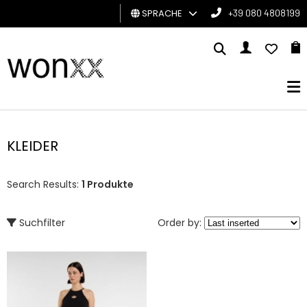
SPRACHE
+39 080 4808199
MANN
FRAU
GESCHENKKARTE
KLEIDER
BRAND
Search Results:
1 Produkte
Suchfilter
Order by: