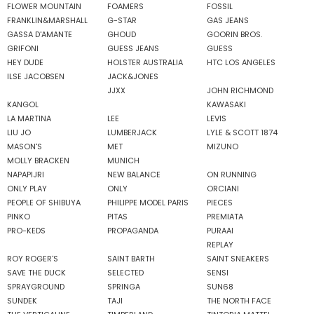
FLOWER MOUNTAIN
FOAMERS
FOSSIL
FRANKLIN&MARSHALL
G-STAR
GAS JEANS
GASSA D'AMANTE
GHOUD
GOORIN BROS.
GRIFONI
GUESS JEANS
GUESS
HEY DUDE
HOLSTER AUSTRALIA
HTC LOS ANGELES
ILSE JACOBSEN
JACK&JONES
JJXX
JOHN RICHMOND
KANGOL
KAWASAKI
LA MARTINA
LEE
LEVIS
LIU JO
LUMBERJACK
LYLE & SCOTT 1874
MASON'S
MET
MIZUNO
MOLLY BRACKEN
MUNICH
NAPAPIJRI
NEW BALANCE
ON RUNNING
ONLY PLAY
ONLY
ORCIANI
PEOPLE OF SHIBUYA
PHILIPPE MODEL PARIS
PIECES
PINKO
PITAS
PREMIATA
PRO-KEDS
PROPAGANDA
PURAAI
REPLAY
ROY ROGER'S
SAINT BARTH
SAINT SNEAKERS
SAVE THE DUCK
SELECTED
SENSI
SPRAYGROUND
SPRINGA
SUN68
SUNDEK
TAJI
THE NORTH FACE