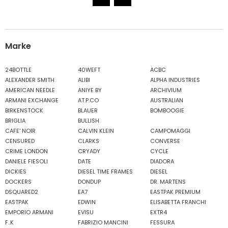
Marke
24BOTTLE
40WEFT
ACBC
ALEXANDER SMITH
ALIBI
ALPHA INDUSTRIES
AMERICAN NEEDLE
ANIYE BY
ARCHIVIUM
ARMANI EXCHANGE
AT.P.CO
AUSTRALIAN
BIRKENSTOCK
BLAUER
BOMBOOGIE
BRIGLIA
BULLISH
CAFE' NOIR
CALVIN KLEIN
CAMPOMAGGI
CENSURED
CLARKS
CONVERSE
CRIME LONDON
CRYADY
CYCLE
DANIELE FIESOLI
DATE
DIADORA
DICKIES
DIESEL TIME FRAMES
DIESEL
DOCKERS
DONDUP
DR. MARTENS
DSQUARED2
EA7
EASTPAK PREMIUM
EASTPAK
EDWIN
ELISABETTA FRANCHI
EMPORIO ARMANI
EVISU
EXTR4
F..K
FABRIZIO MANCINI
FESSURA