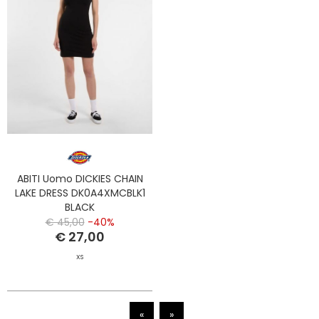
ABITI Uomo DICKIES CHAIN
LAKE DRESS DK0A4XMCBLK1
BLACK
€ 45,00
-40%
€ 27,00
XS
«
»