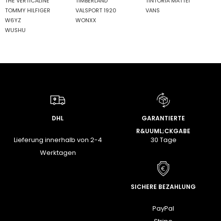
THE VERTICALINE
TIMBERLAND
TINTORIA MATTEI
TOMMY HILFIGER
VALSPORT 1920
VANS
W6YZ
WONXX
WUSHU
DHL
GARANTIERTE
R&UUML;CKGABE
Lieferung innerhalb von 2-4
30 Tage
Werktagen
SICHERE BEZAHLUNG
PayPal