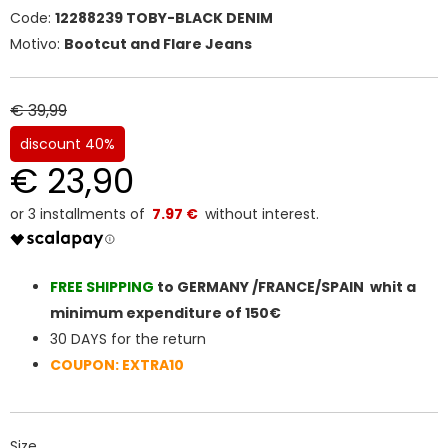
Code:
12288239 TOBY-BLACK DENIM
Motivo:
Bootcut and Flare Jeans
€ 39,99
discount 40%
€ 23,90
7.97 €
FREE SHIPPIN
G
to GERMANY /FRANCE/SPAIN whit a
minimum expenditure of 150€
30 DAYS for the return
COUPON: EXTRA10
Size