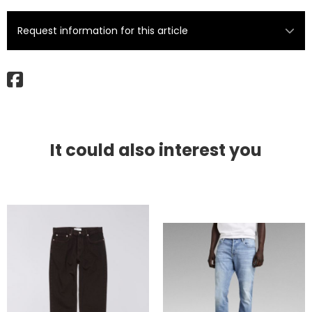
Request information for this article
It could also interest you