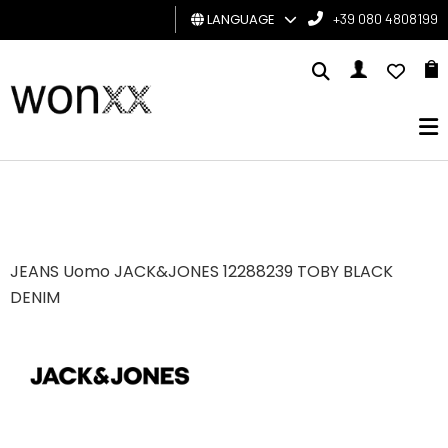
LANGUAGE
+39 080 4808199
MAN
WOMAN
GIFT
CARD
BRAND
JEANS Uomo JACK&JONES 12288239 TOBY BLACK
DENIM