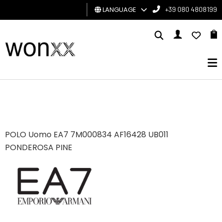
LANGUAGE
+39 080 4808199
MAN
WOMAN
GIFT
CARD
BRAND
POLO Uomo EA7 7M000834 AF16428 UB011
PONDEROSA PINE