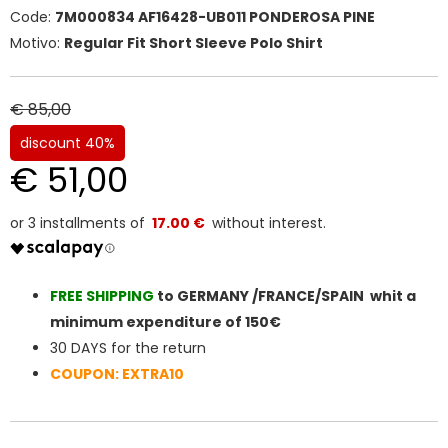
Code:
7M000834 AF16428-UB011 PONDEROSA PINE
Motivo:
Regular Fit Short Sleeve Polo Shirt
€ 85,00
discount 40%
€ 51,00
17.00 €
FREE SHIPPIN
G
to GERMANY /FRANCE/SPAIN whit a
minimum expenditure of 150€
30 DAYS for the return
COUPON: EXTRA10