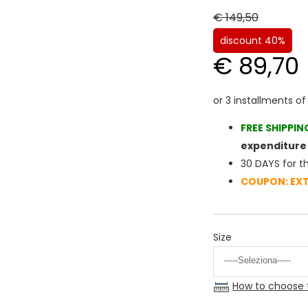
€ 149,50
discount 40%
€ 89,70
FREE SHIPPIN
expenditure 
30 DAYS for t
COUPON: EX
Size
How to choose 