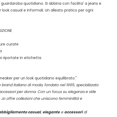
l guardaroba quotidiano. Si abbina con facilita' a jeans e
r look casual e informali. Un alleato pratico per ogni
IZIONE
ture curate
da
ni riportate in etichetta
neaker per un look quotidiano equilibrato."
 brand italiano di moda, fondato nel 1995, specializzato
accessori per donna. Con un focus su eleganza e stile
Jo offre collezioni che uniscono femminilità e
abbigliamento casual
,
elegante
e
accessori
di