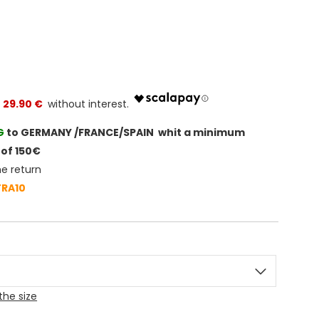
29.90 €
G
to GERMANY /FRANCE/SPAIN whit a minimum
of 150€
he return
TRA10
the size