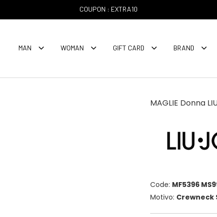
COUPON : EXTRA10
MAN
WOMAN
GIFT CARD
BRAND
MAGLIE Donna LI
Code:
MF5396 MS9
Motivo:
Crewneck 