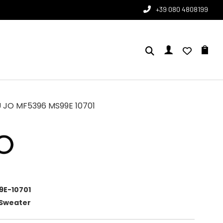
+39 080 4808199
U JO MF5396 MS99E 10701
9E-10701
Sweater