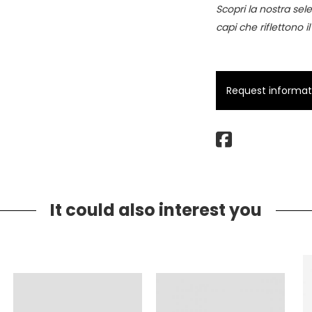
Scopri la nostra sele
capi che riflettono il
Request informatio
It could also interest you