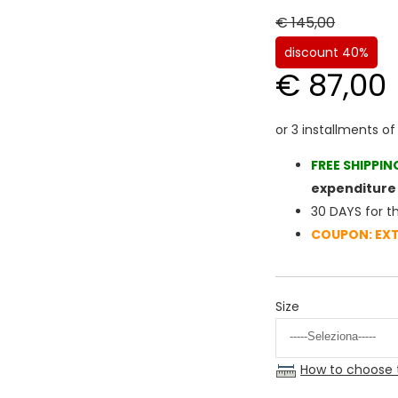
€ 145,00
discount 40%
€ 87,00
FREE SHIPPIN
expenditure 
30 DAYS for t
COUPON: EX
Size
How to choose 