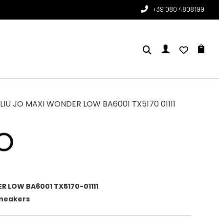
+39 080 4808199
LIU JO MAXI WONDER LOW BA6001 TX5170 01111
 LOW BA6001 TX5170-01111
Sneakers