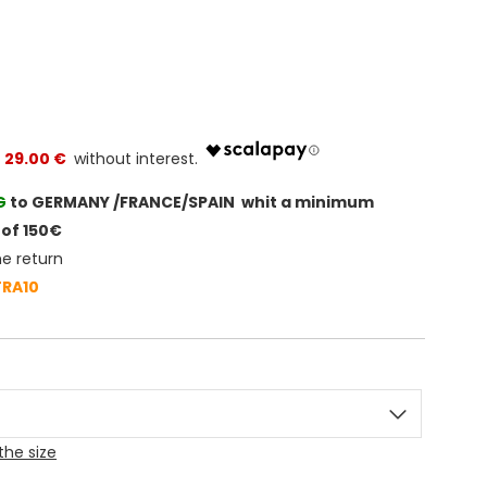
29.00 €
G
to GERMANY /FRANCE/SPAIN whit a minimum
of 150€
he return
TRA10
the size