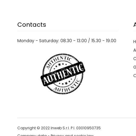
Contacts
Monday - Saturday: 08.30 - 13.00 / 15.30 - 19.00
A
C
G
O
Copyright © 2022 Inweb S.r.l. P.I. 03010950735
Company data
-
Privacy and cookie law