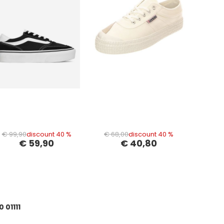
€ 99,90
discount 40 %
€ 68,00
discount 40 %
€ 59,90
€ 40,80
01111