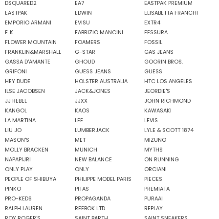
DSQUARED2
EA7
EASTPAK PREMIUM
EASTPAK
EDWIN
ELISABETTA FRANCHI
EMPORIO ARMANI
EVISU
EXTR4
F..K
FABRIZIO MANCINI
FESSURA
FLOWER MOUNTAIN
FOAMERS
FOSSIL
FRANKLIN&MARSHALL
G-STAR
GAS JEANS
GASSA D'AMANTE
GHOUD
GOORIN BROS.
GRIFONI
GUESS JEANS
GUESS
HEY DUDE
HOLSTER AUSTRALIA
HTC LOS ANGELES
ILSE JACOBSEN
JACK&JONES
JEORDIE'S
JJ REBEL
JJXX
JOHN RICHMOND
KANGOL
KAOS
KAWASAKI
LA MARTINA
LEE
LEVIS
LIU JO
LUMBERJACK
LYLE & SCOTT 1874
MASON'S
MET
MIZUNO
MOLLY BRACKEN
MUNICH
MYTHS
NAPAPIJRI
NEW BALANCE
ON RUNNING
ONLY PLAY
ONLY
ORCIANI
PEOPLE OF SHIBUYA
PHILIPPE MODEL PARIS
PIECES
PINKO
PITAS
PREMIATA
PRO-KEDS
PROPAGANDA
PURAAI
RALPH LAUREN
REEBOK LTD
REPLAY
ROY ROGER'S
SAINT BARTH
SAINT SNEAKERS