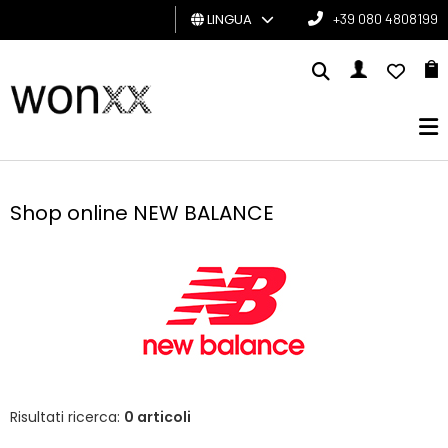
LINGUA
+39 080 4808199
UOMO
DONNA
GIFT
CARD
Shop online NEW BALANCE
BRAND
Risultati ricerca:
0 articoli