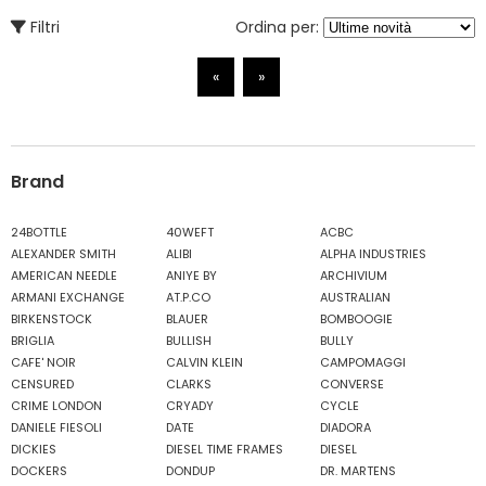
Filtri
Ordina per:
«
»
Brand
24BOTTLE
40WEFT
ACBC
ALEXANDER SMITH
ALIBI
ALPHA INDUSTRIES
AMERICAN NEEDLE
ANIYE BY
ARCHIVIUM
ARMANI EXCHANGE
AT.P.CO
AUSTRALIAN
BIRKENSTOCK
BLAUER
BOMBOOGIE
BRIGLIA
BULLISH
BULLY
CAFE' NOIR
CALVIN KLEIN
CAMPOMAGGI
CENSURED
CLARKS
CONVERSE
CRIME LONDON
CRYADY
CYCLE
DANIELE FIESOLI
DATE
DIADORA
DICKIES
DIESEL TIME FRAMES
DIESEL
DOCKERS
DONDUP
DR. MARTENS