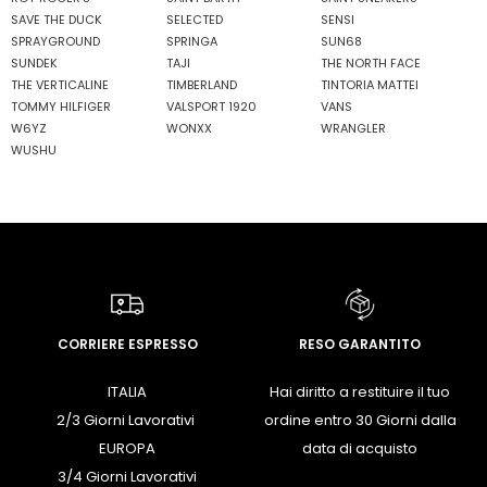
SAVE THE DUCK
SELECTED
SENSI
SPRAYGROUND
SPRINGA
SUN68
SUNDEK
TAJI
THE NORTH FACE
THE VERTICALINE
TIMBERLAND
TINTORIA MATTEI
TOMMY HILFIGER
VALSPORT 1920
VANS
W6YZ
WONXX
WRANGLER
WUSHU
CORRIERE ESPRESSO
RESO GARANTITO
ITALIA
Hai diritto a restituire il tuo
2/3 Giorni Lavorativi
ordine entro 30 Giorni dalla
EUROPA
data di acquisto
3/4 Giorni Lavorativi