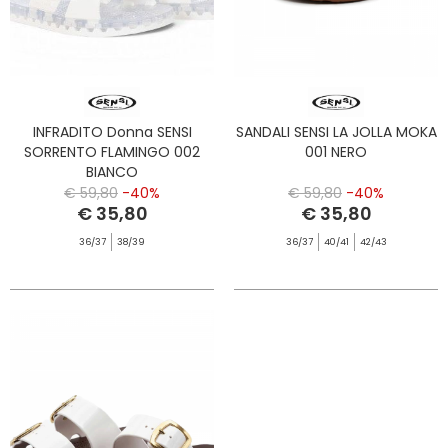
INFRADITO Donna SENSI
SANDALI SENSI LA JOLLA MOKA
SORRENTO FLAMINGO 002
001 NERO
BIANCO
€ 59,80
-40%
€ 59,80
-40%
€ 35,80
€ 35,80
36/37
38/39
36/37
40/41
42/43