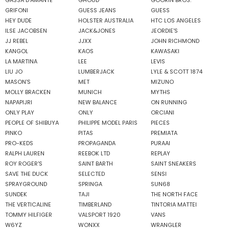
GASSA D'AMANTE
GHOUD
GOORIN BROS.
GRIFONI
GUESS JEANS
GUESS
HEY DUDE
HOLSTER AUSTRALIA
HTC LOS ANGELES
ILSE JACOBSEN
JACK&JONES
JEORDIE'S
JJ REBEL
JJXX
JOHN RICHMOND
KANGOL
KAOS
KAWASAKI
LA MARTINA
LEE
LEVIS
LIU JO
LUMBERJACK
LYLE & SCOTT 1874
MASON'S
MET
MIZUNO
MOLLY BRACKEN
MUNICH
MYTHS
NAPAPIJRI
NEW BALANCE
ON RUNNING
ONLY PLAY
ONLY
ORCIANI
PEOPLE OF SHIBUYA
PHILIPPE MODEL PARIS
PIECES
PINKO
PITAS
PREMIATA
PRO-KEDS
PROPAGANDA
PURAAI
RALPH LAUREN
REEBOK LTD
REPLAY
ROY ROGER'S
SAINT BARTH
SAINT SNEAKERS
SAVE THE DUCK
SELECTED
SENSI
SPRAYGROUND
SPRINGA
SUN68
SUNDEK
TAJI
THE NORTH FACE
THE VERTICALINE
TIMBERLAND
TINTORIA MATTEI
TOMMY HILFIGER
VALSPORT 1920
VANS
W6YZ
WONXX
WRANGLER