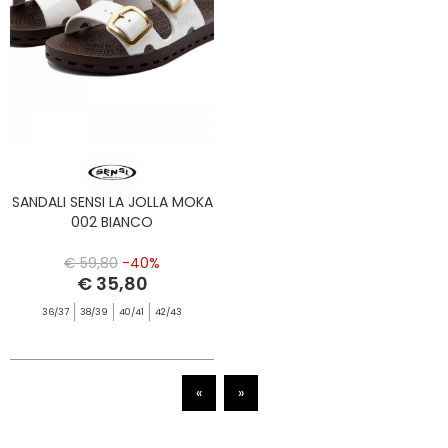
SANDALI SENSI LA JOLLA MOKA
002 BIANCO
€ 59,80
-40%
€ 35,80
36/37
38/39
40/41
42/43
«
»