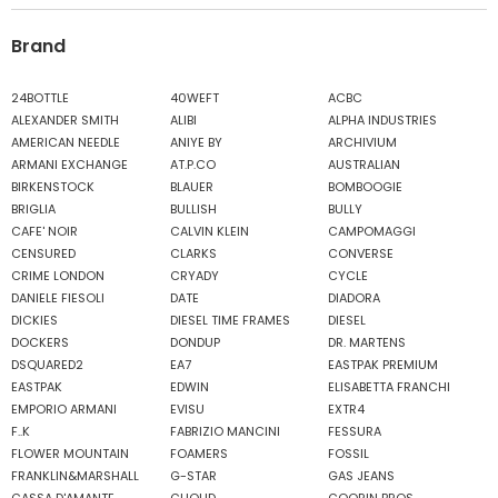
Brand
24BOTTLE
40WEFT
ACBC
ALEXANDER SMITH
ALIBI
ALPHA INDUSTRIES
AMERICAN NEEDLE
ANIYE BY
ARCHIVIUM
ARMANI EXCHANGE
AT.P.CO
AUSTRALIAN
BIRKENSTOCK
BLAUER
BOMBOOGIE
BRIGLIA
BULLISH
BULLY
CAFE' NOIR
CALVIN KLEIN
CAMPOMAGGI
CENSURED
CLARKS
CONVERSE
CRIME LONDON
CRYADY
CYCLE
DANIELE FIESOLI
DATE
DIADORA
DICKIES
DIESEL TIME FRAMES
DIESEL
DOCKERS
DONDUP
DR. MARTENS
DSQUARED2
EA7
EASTPAK PREMIUM
EASTPAK
EDWIN
ELISABETTA FRANCHI
EMPORIO ARMANI
EVISU
EXTR4
F..K
FABRIZIO MANCINI
FESSURA
FLOWER MOUNTAIN
FOAMERS
FOSSIL
FRANKLIN&MARSHALL
G-STAR
GAS JEANS