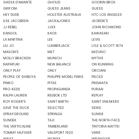
GASSA D'AMANTE
GHOUD
GOORIN BROS.
GRIFONI
GUESS JEANS
GUESS
HEY DUDE
HOLSTER AUSTRALIA
HTC LOS ANGELES
ILSE JACOBSEN
JACK&JONES
JEORDIE'S
JJ REBEL
JJXX
JOHN RICHMOND
KANGOL
KAOS
KAWASAKI
LA MARTINA
LEE
LEVIS
LIU JO
LUMBERJACK
LYLE & SCOTT 1874
MASON'S
MET
MIZUNO
MOLLY BRACKEN
MUNICH
MYTHS
NAPAPIJRI
NEW BALANCE
ON RUNNING
ONLY PLAY
ONLY
ORCIANI
PEOPLE OF SHIBUYA
PHILIPPE MODEL PARIS
PIECES
PINKO
PITAS
PREMIATA
PRO-KEDS
PROPAGANDA
PURAAI
RALPH LAUREN
REEBOK LTD
REPLAY
ROY ROGER'S
SAINT BARTH
SAINT SNEAKERS
SAVE THE DUCK
SELECTED
SENSI
SPRAYGROUND
SPRINGA
SUN68
SUNDEK
TAJI
THE NORTH FACE
THE VERTICALINE
TIMBERLAND
TINTORIA MATTEI
TOMMY HILFIGER
VALSPORT 1920
VANS
W6YZ
WONXX
WRANGLER