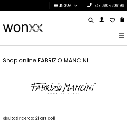
LINGUA
+39 080 4808199
UOMO
DONNA
GIFT
CARD
Shop online FABRIZIO MANCINI
BRAND
Risultati ricerca:
21 articoli