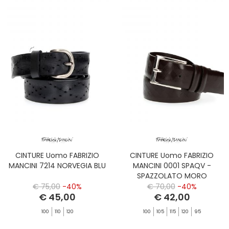
CINTURE Uomo FABRIZIO
CINTURE Uomo FABRIZIO
MANCINI 7214 NORVEGIA BLU
MANCINI 0001 SPAQV -
SPAZZOLATO MORO
€ 75,00
-40%
€ 70,00
-40%
€ 45,00
€ 42,00
100
110
120
100
105
115
120
95