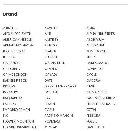
Brand
24BOTTLE
40WEFT
ACBC
ALEXANDER SMITH
ALIBI
ALPHA INDUSTRIES
AMERICAN NEEDLE
ANIYE BY
ARCHIVIUM
ARMANI EXCHANGE
AT.P.CO
AUSTRALIAN
BIRKENSTOCK
BLAUER
BOMBOOGIE
BRIGLIA
BULLISH
BULLY
CAFE' NOIR
CALVIN KLEIN
CAMPOMAGGI
CENSURED
CLARKS
CONVERSE
CRIME LONDON
CRYADY
CYCLE
DANIELE FIESOLI
DATE
DIADORA
DICKIES
DIESEL TIME FRAMES
DIESEL
DOCKERS
DONDUP
DR. MARTENS
DSQUARED2
EA7
EASTPAK PREMIUM
EASTPAK
EDWIN
ELISABETTA FRANCHI
EMPORIO ARMANI
EVISU
EXTR4
F..K
FABRIZIO MANCINI
FESSURA
FLOWER MOUNTAIN
FOAMERS
FOSSIL
FRANKLIN&MARSHALL
G-STAR
GAS JEANS