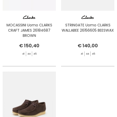
MOCASSINI Uomo CLARKS
STRINGATE Uomo CLARKS
CRAFT JAMES 26184687
WALLABEE 26156605 BEESWAX
BROWN
€ 150,40
€ 140,00
41
44
45
41
44
45