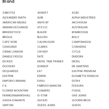
Brand
24BOTTLE
40WEFT
ACBC
ALEXANDER SMITH
ALIBI
ALPHA INDUSTRIES
AMERICAN NEEDLE
ANIYE BY
ARCHIVIUM
ARMANI EXCHANGE
AT.P.CO
AUSTRALIAN
BIRKENSTOCK
BLAUER
BOMBOOGIE
BRIGLIA
BULLISH
BULLY
CAFE' NOIR
CALVIN KLEIN
CAMPOMAGGI
CENSURED
CLARKS
CONVERSE
CRIME LONDON
CRYADY
CYCLE
DANIELE FIESOLI
DATE
DIADORA
DICKIES
DIESEL TIME FRAMES
DIESEL
DOCKERS
DONDUP
DR. MARTENS
DSQUARED2
EA7
EASTPAK PREMIUM
EASTPAK
EDWIN
ELISABETTA FRANCHI
EMPORIO ARMANI
EVISU
EXTR4
F..K
FABRIZIO MANCINI
FESSURA
FLOWER MOUNTAIN
FOAMERS
FOSSIL
FRANKLIN&MARSHALL
G-STAR
GAS JEANS
GASSA D'AMANTE
GHOUD
GOORIN BROS.
GRIFONI
GUESS JEANS
GUESS