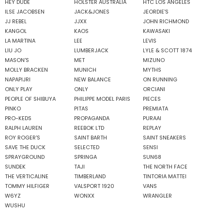
HEY DUDE
HOLSTER AUSTRALIA
HTC LOS ANGELES
ILSE JACOBSEN
JACK&JONES
JEORDIE'S
JJ REBEL
JJXX
JOHN RICHMOND
KANGOL
KAOS
KAWASAKI
LA MARTINA
LEE
LEVIS
LIU JO
LUMBERJACK
LYLE & SCOTT 1874
MASON'S
MET
MIZUNO
MOLLY BRACKEN
MUNICH
MYTHS
NAPAPIJRI
NEW BALANCE
ON RUNNING
ONLY PLAY
ONLY
ORCIANI
PEOPLE OF SHIBUYA
PHILIPPE MODEL PARIS
PIECES
PINKO
PITAS
PREMIATA
PRO-KEDS
PROPAGANDA
PURAAI
RALPH LAUREN
REEBOK LTD
REPLAY
ROY ROGER'S
SAINT BARTH
SAINT SNEAKERS
SAVE THE DUCK
SELECTED
SENSI
SPRAYGROUND
SPRINGA
SUN68
SUNDEK
TAJI
THE NORTH FACE
THE VERTICALINE
TIMBERLAND
TINTORIA MATTEI
TOMMY HILFIGER
VALSPORT 1920
VANS
W6YZ
WONXX
WRANGLER
WUSHU