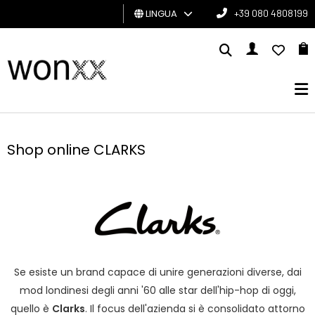
LINGUA
+39 080 4808199
UOMO
DONNA
GIFT
CARD
Shop online CLARKS
BRAND
Se esiste un brand capace di unire generazioni diverse, dai
mod londinesi degli anni '60 alle star dell'hip-hop di oggi,
quello è
Clarks
. Il focus dell'azienda si è consolidato attorno