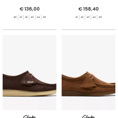
€ 136,00
€ 158,40
40
41
42
43
44
45
41
42
43
44
45