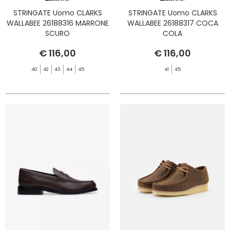
STRINGATE Uomo CLARKS
STRINGATE Uomo CLARKS
WALLABEE 26188316 MARRONE
WALLABEE 26188317 COCA
SCURO
COLA
€ 116,00
€ 116,00
40
42
43
44
45
41
45